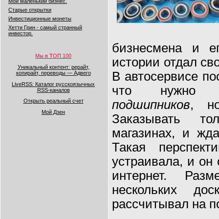
Мой маленький бизнес.
Старые открытки
Инвестиционные монеты
Хетти Грин - самый странный
инвестор.
бизнесмена и 
Мы в ТОП 100
истории отдал св
Уникальный контент: рерайт,
В автосервисе по
копирайт, переводы — Адвего
LiveRSS: Каталог русскоязычных
что нужно з
RSS-каналов
Открыть реальный счет
подшипников
, н
Мой Дзен
Заказывать то
магазинах, и жд
Такая перспект
устраивала, и он
интернет. Раз
нескольких до
рассчитывал на п