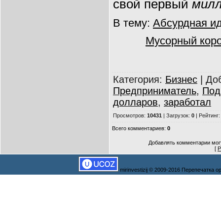
свой первый
милл
В тему:
Абсурдная и
Мусорный кор
Категория
:
Бизнес
|
До
Предприниматель
,
Под
долларов
,
заработал
Просмотров
:
10431
|
Загрузок
:
0
|
Рейтинг
Всего комментариев
:
0
Добавлять комментарии могу
[
Р
mirinvestizij © 2009-2016 Перепечатка