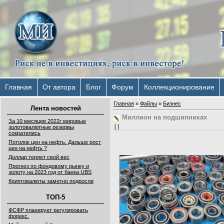
Главная
От автора
Блог
Форум
Коллекционирование
Главная
»
Файлы
»
Бизнес
Лента новостей
Миллион на подшипниках
За 10 месяцев 2022г мировые
[ ]
золотовалютные резервы
сократились
Потолок цен на нефть. Дальше рост
цен на нефть ?
Доллар теряет свой вес
Прогноз по фондовому рынку и
золоту на 2023 год от банка UBS
Криптовалюты заметно подросли
ТОП-5
ФСФР планирует регулировать
форекс.