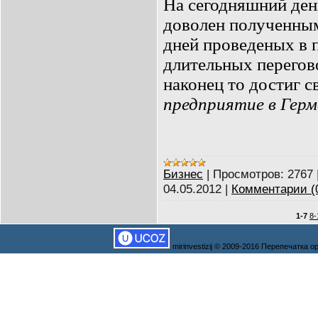
На сегодняшний ден
доволен полученным
дней проведeных в п
длительных перегов
наконец то достиг с
предприятие в Герм
Бизнес
|
Просмотров:
2767
04.05.2012
|
Комментарии (
1-7
8-
mirinvestizij © 2009-2016 Перепечатка