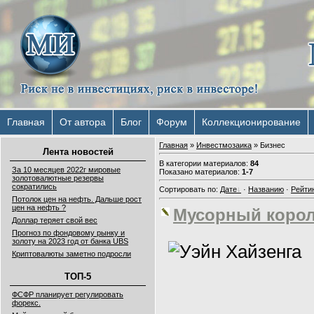
Главная
От автора
Блог
Форум
Коллекционирование
Главная
»
Инвестмозаика
» Бизнес
Лента новостей
В категории материалов
:
84
За 10 месяцев 2022г мировые
Показано материалов
:
1-7
золотовалютные резервы
сократились
Сортировать по
:
Дате
·
Названию
·
Рейти
Потолок цен на нефть. Дальше рост
цен на нефть ?
Мусорный корол
Доллар теряет свой вес
Прогноз по фондовому рынку и
золоту на 2023 год от банка UBS
Криптовалюты заметно подросли
ТОП-5
ФСФР планирует регулировать
форекс.