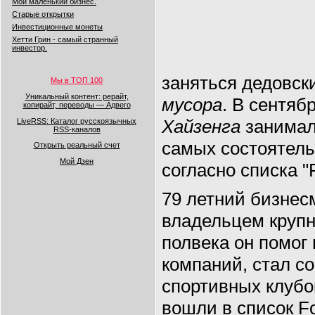
Мой маленький бизнес.
Старые открытки
Инвестиционные монеты
Хетти Грин - самый странный
инвестор.
заняться дедовс
Мы в ТОП 100
Уникальный контент: рерайт,
мусора
. В сентяб
копирайт, переводы — Адвего
Хайзенга
занимал
LiveRSS: Каталог русскоязычных
RSS-каналов
самых состоятел
Открыть реальный счет
Мой Дзен
согласно списка "
79 летний бизнес
владельцем круп
полвека он помог
компаний, стал с
спортивных клубо
вошли в список F