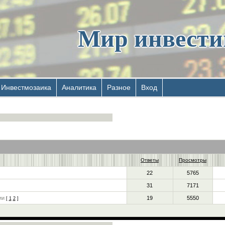
Мир инвест
Инвестмозаика
Аналитика
Разное
Вход
Ответы
Просмотры
22
5765
31
7171
ии
19
5550
[
1
2
]