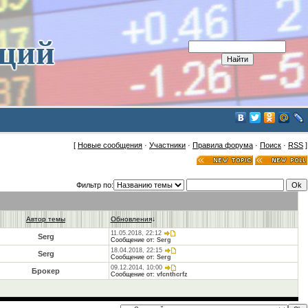
иций
[
Новые сообщения
·
Участники
·
Правила форума
·
Поиск
·
RSS
]
Фильтр по:
Автор темы
Обновления
↓
11.05.2018, 22:12
Serg
Сообщение от:
Serg
18.04.2018, 22:15
Serg
Сообщение от:
Serg
09.12.2014, 10:00
Брокер
Сообщение от:
vfcnthcrfz