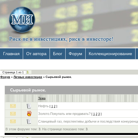
Главная
От автора
Блог
Форум
Коллекционирование
1
Страница
1
из
1
Форум
»
Личные инвестиции
»
Сырьевой рынок.
Сырьевой рынок.
Тема
Нефть
[
1
2
]
Золото.Покупать или продавать?
[
1
2
3
]
Сланцевый газ, перспективы добычи и последствия конкуренц
В этом форуме тем:
3
. На странице показано тем:
3
.