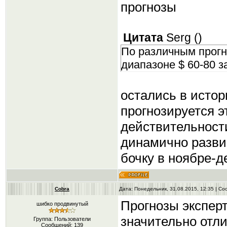
прогнозы
Цитата
Serg
(
)
По различным прогн
диапазоне $ 60-80 з
остались в истор
прогнозируется э
действительност
динамично развив
бочку в ноябре-
Cobra
Дата: Понедельник, 31.08.2015, 12:35 | С
Прогнозы экспер
шибко продвинутый
значительно отли
Группа: Пользователи
Сообщений:
139