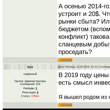
А осенью 2014-го
устроит и 20$. Ч
рынки сбыта? Или
бюджетом (вспом
конфликт) такова
сланцевым добыт
проседать?
Serg
Дата: Пятница, 11.05.2018, 22:12 | Сообщ
В 2019 году цены
озарённый
есть смысл инвес
Группа: Администраторы
Сообщений:
516
Награды:
1
Репутация:
4
Я вышел родом из н
Статус:
Offline