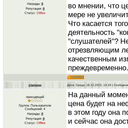
во мнении, что ц
Награды:
0
Репутация:
0
мере не увеличи
Статус:
Offline
Что касается того
деятельность "ко
"слушателей"? Н
отрезвляющим лек
качественным из
преждевременно
vitalqqqq
Дата: Среда, 16.12.2015, 13:18 | Сообщен
На данный момент
приходящий
цена будет на не
Группа: Пользователи
Сообщений:
4
в этом году она 
Награды:
0
и сейчас она до
Репутация:
0
Статус:
Offline