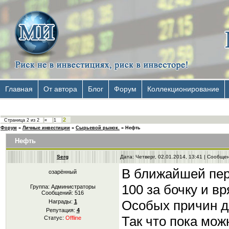
Главная
От автора
Блог
Форум
Коллекционирование
2
Страница
2
из
2
«
1
Форум
»
Личные инвестиции
»
Сырьевой рынок.
»
Нефть
Нефть
Serg
Дата: Четверг, 02.01.2014, 13:41 | Сообщ
В ближайшей перс
озарённый
100 за бочку и в
Группа: Администраторы
Сообщений:
516
Особых причин д
Награды:
1
Репутация:
4
Так что пока мож
Статус:
Offline