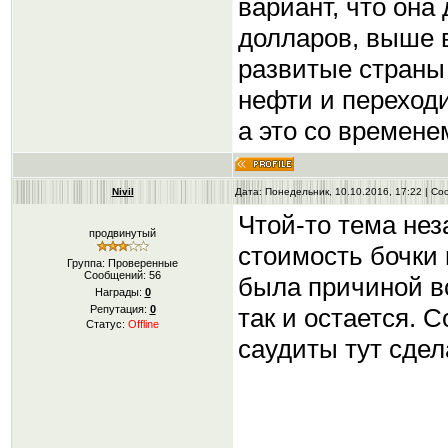
вариант, что она 
долларов, выше в
развитые страны
нефти и переходи
а это со времене
Nivil
Дата: Понедельник, 10.10.2016, 17:22 | С
Чтой-то тема нез
продвинутый
стоимость бочки
Группа: Проверенные
Сообщений:
56
была причиной в
Награды:
0
так и остается. 
Репутация:
0
Статус:
Offline
саудиты тут сде