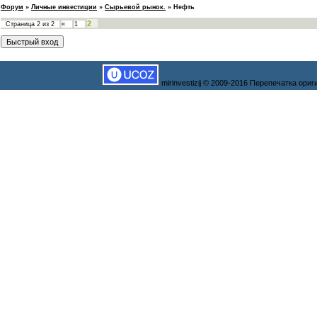
Форум
»
Личные инвестиции
»
Сырьевой рынок.
»
Нефть
2
Страница
2
из
2
«
1
mirinvestizij © 2009-2016 Перепечатка ор