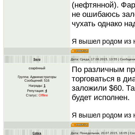
(нефтянной). Фа
не ошибаюсь зало
чухать однако над
Я вышел родом из н
Serg
Дата: Среда, 17.06.2015, 13:55 | Сообщен
По различным пр
озарённый
торговаться в д
Группа: Администраторы
Сообщений:
516
заложили $60. Та
Награды:
1
Репутация:
4
будет исполнен.
Статус:
Offline
Я вышел родом из н
Cobra
Дата: Понедельник, 20.07.2015, 16:05 | С