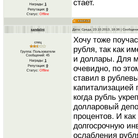
стает.
Награды:
1
Репутация:
0
Статус:
Offline
sandalini
Дата: Среда, 23.10.2013, 16:36 | Сообщен
Хочу тоже поучас
спец
рубля, так как и
Группа: Пользователи
Сообщений:
45
и доллары. Для 
Награды:
1
очевидно, по это
Репутация:
0
Статус:
Offline
ставил в рублев
капитализацией 
когда рубль укре
долларовый депо
процентов. И как
долгосрочную ин
ослабления рубля