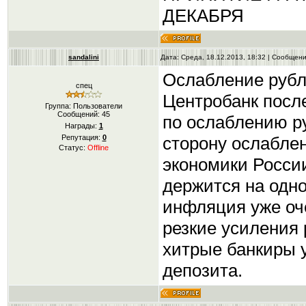
ДЕКАБРЯ
sandalini
Дата: Среда, 18.12.2013, 18:32 | Сообщен
Ослабление рубл
спец
Центробанк посл
Группа: Пользователи
Сообщений:
45
по ослаблению р
Награды:
1
сторону ослабле
Репутация:
0
Статус:
Offline
экономики России
держится на одно
инфляция уже оч
резкие усиления 
хитрые банкиры 
депозита.