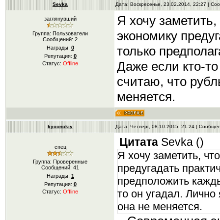
Sevka
Дата: Воскресенье, 23.02.2014, 22:27 | С
Я хочу заметить,
заглянувший
экономику преду
Группа: Пользователи
Сообщений:
2
только предполаг
Награды:
0
Репутация:
0
Даже если кто-то
Статус:
Offline
считаю, что рубл
меняется.
kyconckiy
Дата: Четверг, 08.10.2015, 21:24 | Сообщ
Цитата
Sevka
(
)
спец
Я хочу заметить, чт
Группа: Проверенные
предугадать практи
Сообщений:
41
Награды:
1
предположить кажды
Репутация:
0
то он угадал. Лично
Статус:
Offline
она не меняется.