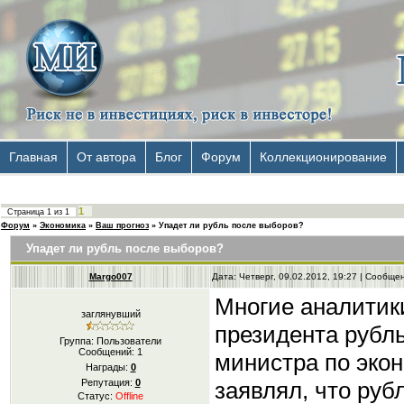
Главная
От автора
Блог
Форум
Коллекционирование
1
Страница
1
из
1
Форум
»
Экономика
»
Ваш прогноз
»
Упадет ли рубль после выборов?
Упадет ли рубль после выборов?
Margo007
Дата: Четверг, 09.02.2012, 19:27 | Сообщ
Многие аналитики
заглянувший
президента рубль
Группа: Пользователи
Сообщений:
1
министра по эко
Награды:
0
заявлял, что руб
Репутация:
0
Статус:
Offline