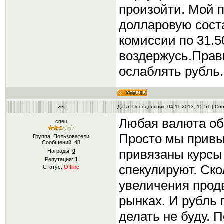
произойти. Мой п
долларовую сост
комиссии по 31.50
воздержусь.Прав
ослаблять рубль.
zet
Дата: Понедельник, 04.11.2013, 15:51 | С
Любая валюта об
спец
Просто мы привык
Группа: Пользователи
Сообщений:
48
привязаны курсы 
Награды:
0
Репутация:
1
спекулируют. Ско
Статус:
Offline
увеличения прод
рынках. И рубль 
делать не буду. 