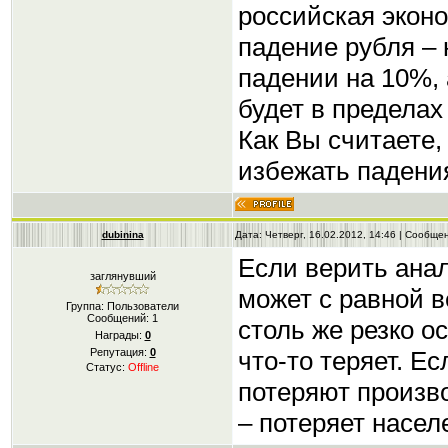
российская эконо
падение рубля – 
падении на 10%, 
будет в пределах
Как Вы считаете,
избежать падени
dubinina
Дата: Четверг, 16.02.2012, 14:46 | Сообщ
Если верить ана
заглянувший
может с равной в
Группа: Пользователи
Сообщений:
1
столь же резко о
Награды:
0
что-то теряет. Е
Репутация:
0
Статус:
Offline
потеряют произво
– потеряет насел