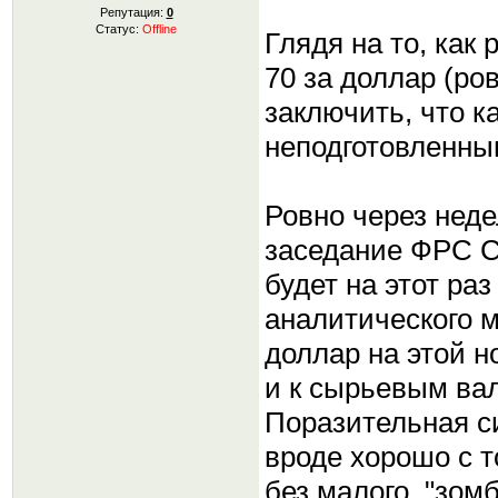
Репутация:
0
Статус:
Offline
Глядя на то, как
70 за доллар (ров
заключить, что к
неподготовленным
Ровно через неде
заседание ФРС С
будет на этот ра
аналитического 
доллар на этой н
и к сырьевым ва
Поразительная с
вроде хорошо с т
без малого, "зом