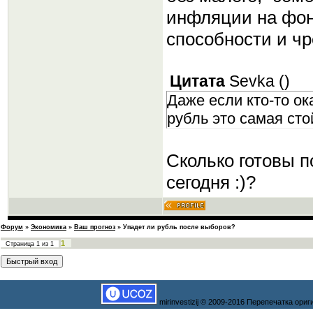
инфляции на фоне
способности и ч
Цитата
Sevka
(
)
Даже если кто-то ок
рубль это самая сто
Сколько готовы 
сегодня :)?
Форум
»
Экономика
»
Ваш прогноз
»
Упадет ли рубль после выборов?
1
Страница
1
из
1
mirinvestizij © 2009-2016 Перепечатка ор