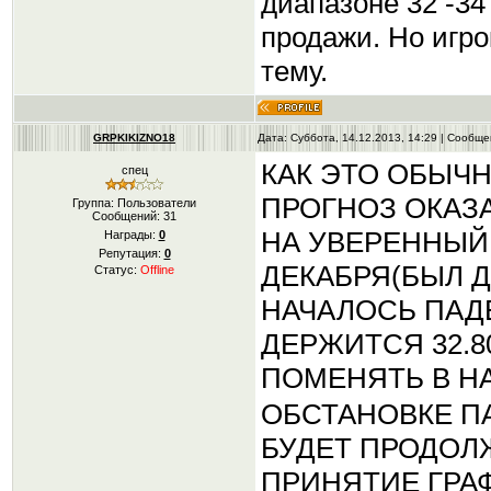
диапазоне 32 -34
продажи. Но игро
тему.
GRPKIKIZNO18
Дата: Суббота, 14.12.2013, 14:29 | Сообщ
КАК ЭТО ОБЫЧН
спец
ПРОГНОЗ ОКАЗ
Группа: Пользователи
Сообщений:
31
НА УВЕРЕННЫЙ 
Награды:
0
Репутация:
0
ДЕКАБРЯ(БЫЛ Д
Статус:
Offline
НАЧАЛОСЬ ПАД
ДЕРЖИТСЯ 32.8
ПОМЕНЯТЬ В Н
ОБСТАНОВКЕ П
БУДЕТ ПРОДОЛ
ПРИНЯТИЕ ГРА