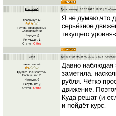
finansist-S
Дата: Четверг, 16.02.2012, 18:53 | Сообщ
Я не думаю,что д
продвинутый
серьёзное движен
Группа: Проверенные
Сообщений:
50
текущего уровня-
Награды:
0
Репутация:
1
Статус:
Offline
Lana
Дата: Вторник, 28.02.2012, 12:23 | Сообщ
Давно наблюдая 
зачастивший
заметила, наскол
Группа: Пользователи
Сообщений:
11
рубля. Чётко про
Награды:
0
Репутация:
0
движение. Поэтом
Статус:
Offline
Куда решат (и ес
и пойдёт курс.