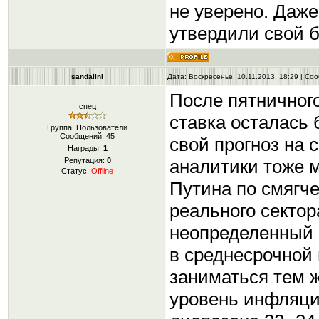
не уверено. Даже
утвердили свой 
sandalini
Дата: Воскресенье, 10.11.2013, 18:29 | С
После пятничног
спец
ставка осталась 
Группа: Пользователи
Сообщений:
45
свой прогноз на 
Награды:
1
аналитики тоже м
Репутация:
0
Статус:
Offline
Путина по смягч
реального секто
неопределенный 
в среднесрочной 
заниматься тем ж
уровень инфляци