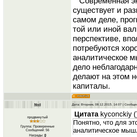
Современная эко
существует и раз
самом деле, про
той или иной вал
перспективе, впо
потребуются хор
аналитическое мы
дело неблагодарн
делают на этом 
капиталы.
Nivil
Дата: Вторник, 08.12.2015, 14:07 | Сообщ
Цитата
kyconckiy
(
продвинутый
Понятно, что для э
Группа: Проверенные
аналитическое мыш
Сообщений:
56
Награды:
0