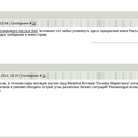
 22:48 | Сообщение #
10
очередного поста в блог
, вспомнил что забыл упомянуть здесь прекрасные книги Нас
дую трейдерам и инвесторам
.2012, 19:20 | Сообщение #
11
сом, в течении пары месяцев изучил труд Филиппа Котлера "Основы Маркетинга" котор
овли и умению обходить острые углы различных бизнес-ситуаций! Рекомендую всем, к