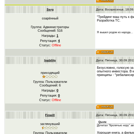
Serg
Дата: Воскресенье, 18.09
"Трейдинг-ваш путь к ф
озарённый
Разработка ТС.
Группа: Администраторы
Сообщений:
516
Я вышел родом из народа...
Награды:
1
Репутация:
4
Статус:
Offline
Inability
Дата: Пятница, 30.09.201
Безусловно, голосую за
опытного инвестора. В 
приходящий
принципы - "ребалансир
Группа: Пользователи
Сообщений:
6
Награды:
0
Репутация:
0
Статус:
Offline
Finwill
Дата: Пятница, 30.09.201
Quote
заглянувший
Дочитал "Кроличью нору" ав
Хорошая книга, а фильм
Группа: Пользователи