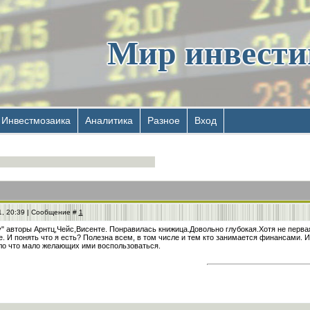
Мир инвест
Инвестмозаика
Аналитика
Разное
Вход
1, 20:39 | Сообщение #
1
" авторы Арнтц,Чейс,Висенте. Понравилась книжица.Довольно глубокая.Хотя не первая 
е. И понять что я есть? Полезна всем, в том числе и тем кто занимается финансами. 
ло что мало желающих ими воспользоваться.