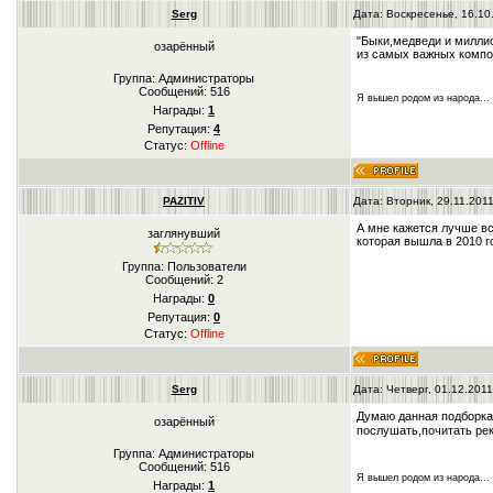
Serg
Дата: Воскресенье, 16.10
"Быки,медведи и миллио
озарённый
из самых важных компон
Группа: Администраторы
Сообщений:
516
Я вышел родом из народа...
Награды:
1
Репутация:
4
Статус:
Offline
PAZITIV
Дата: Вторник, 29.11.201
А мне кажется лучше вс
заглянувший
которая вышла в 2010 г
Группа: Пользователи
Сообщений:
2
Награды:
0
Репутация:
0
Статус:
Offline
Serg
Дата: Четверг, 01.12.201
Думаю данная подборк
озарённый
послушать,почитать рек
Группа: Администраторы
Сообщений:
516
Я вышел родом из народа...
Награды:
1