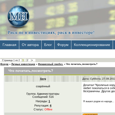
Главная
От автора
Блог
Форум
Коллекционирование
1
Страница
1
из
2
2
»
Форум
»
Личные инвестиции
»
Финансовый ликбез.
»
Что почитать,посмотреть?
Что почитать,посмотреть?
Serg
Дата: Суббота, 27.08.201
Дочитал "Кроличью нору
озарённый
любит покопаться в себ
безграничны. Другое де
Группа: Администраторы
Сообщений:
516
Награды:
1
Я вышел родом из народа...
Репутация:
4
Статус:
Offline