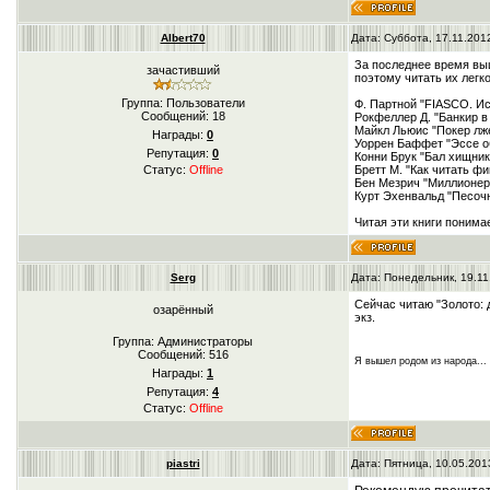
Albert70
Дата: Суббота, 17.11.201
За последнее время выш
зачастивший
поэтому читать их легко
Группа: Пользователи
Ф. Партной "FIASCO. Ис
Сообщений:
18
Рокфеллер Д. "Банкир в
Майкл Льюис "Покер лж
Награды:
0
Уоррен Баффет "Эссе о
Репутация:
0
Конни Брук "Бал хищни
Бретт М. "Как читать ф
Статус:
Offline
Бен Мезрич "Миллионер
Курт Эхенвальд "Песоч
Читая эти книги понима
Serg
Дата: Понедельник, 19.11
Сейчас читаю "Золото: 
озарённый
экз.
Группа: Администраторы
Сообщений:
516
Я вышел родом из народа...
Награды:
1
Репутация:
4
Статус:
Offline
piastri
Дата: Пятница, 10.05.201