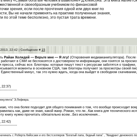
ь книгу «Самый богатый человек в Вавилоне» Д.Клейсона. Эта книга являетс
жественной и своеобразным учебником по финансовой
точки зрения, если после прочтения одной или двух книг по
сти, Вы не начали применять на практике полученные знания,
ги по этой теме бесполезно, это пустая трата времени.
.2013, 22:42 | Сообщение #
15
ать
Райан Холидей — Верьте мне — Я лгу!
(Откровения медиаманипулятора). После п
й работают в СМИ не беспокоятся о достоверности информации, они гонятся за прос
 пресса, сейчас все. Блоггеры. которые пишут текст к ресурсам заботятся о трафике,
исываются моменты в основном США, там блоггеры получают за просмотры своей писа
. Единственный минус, так это нужно ждать, когда она выйдет в свободном скачивании, 
 22:37)
--------------
пекулянта" Э.Лефевра.
умаю, что она более подходит для общего понимания о том, что вообще происходит вок
авилась как, даже не знаю, какой жанр..Роман, что ли...Как книга для технического и
ту книгу нужно прочитать обязательно всем...Без исключения...
 22:42)
--------------
ачинать с Роберта Кийосаки и его бестселлеров "Богатый папа, бедный папа" , "Квадрант денежного пот