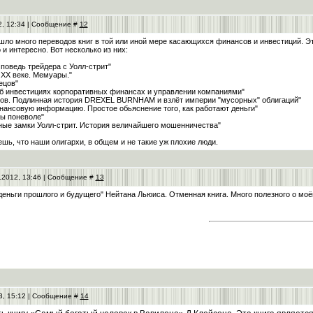
2, 12:34 | Сообщение #
12
ло много переводов книг в той или иной мере касающихся финансов и инвестиций. Эт
 и интересно. Вот несколько из них:
поведь трейдера с Уолл-стрит"
 ХХ веке. Мемуары."
ецов"
б инвестициях корпоративных финансах и управлении компаниями"
ков. Подлинная история DREXEL BURNHAM и взлёт империи "мусорных" облигаций"
инансовую информацию. Простое обьяснение того, как работают деньги"
ы поневоле"
ные замки Уолл-стрит. История величайшего мошенничества"
ешь, что наши олигархи, в общем и не такие уж плохие люди.
.2012, 13:46 | Сообщение #
13
деньги прошлого и будущего" Нейтана Льюиса. Отменная книга. Много полезного о моё
3, 15:12 | Сообщение #
14