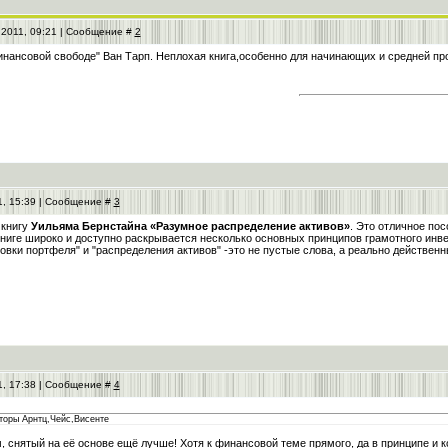
.2011, 09:21 | Сообщение #
2
инансовой свободе" Ван Тарп. Неплохая книга,особенно для начинающих и средней пр
1, 15:39 | Сообщение #
3
 книгу
Уильяма Бернстайна «Разумное распределение активов»
. Это отличное пос
книге широко и доступно раскрывается несколько основных принципов грамотного инве
овки портфеля" и "распределения активов" -это не пустые слова, а реально действ
1, 17:38 | Сообщение #
4
торы Арнтц,Чейс,Висенте
, снятый на её основе ещё лучше! Хотя к финансовой теме прямого, да в принципе и к