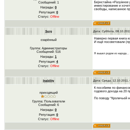
Бернстайна «Разумное р
Сообщений:
1
инвестирование и хоче
Награды:
0
свободы, написанное пр
Репутация:
0
Статус:
Offline
Serg
Дата: Суббота, 08.10.201
Наверно первая книга 
озарённый
И ещё посоветовали (пр
Группа: Администраторы
Сообщений:
516
Я вышел родом из народа...
Награды:
1
Репутация:
4
Статус:
Offline
Inability
Дата: Среда, 12.10.2011,
К пособиям по финансов
годового дохода на 20 п
приходящий
По поводу "Кроличьей н
Группа: Пользователи
Сообщений:
6
Награды:
0
Репутация:
0
Статус:
Offline