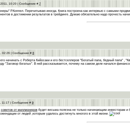
.2011, 10:20 | Сообщение #
7
неры" Р.Коппел. Перечитываю иногда. Книга построена как интервью с самыми продв
ентов в достижении результатов в трейдинге. Думаю обязательно надо прочесть начи
1, 02:26 | Сообщение #
8
его начинать с Роберта Кийосаки и его бестселлеров "Богатый папа, бедный папа" , "К
оду "Заговор богатых". В ней рассказывается, почему на самом деле начался финансов
1, 11:17 | Сообщение #
9
а
советов от миллионеров
будет весьма полезна не только начинающим инвесторам и 
омендации от людей ,которым удалось достигнуть многого в этой жизни.