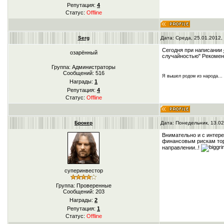
Репутация:
4
Статус:
Offline
Serg
Дата: Среда, 25.01.2012,
Cегодня при написании
озарённый
случайностью" Рекомен
Группа: Администраторы
Сообщений:
516
Я вышел родом из народа...
Награды:
1
Репутация:
4
Статус:
Offline
Брокер
Дата: Понедельник, 13.02
Внимательно и с интере
финансовым рискам торг
направлении..!
суперинвестор
Группа: Проверенные
Сообщений:
203
Награды:
2
Репутация:
1
Статус:
Offline