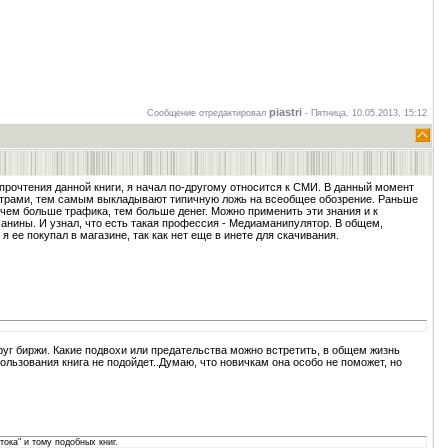
я
piastri
Сообщение отредактировал
-
Пятница, 10.05.2013, 15:12
рочтения данной книги, я начал по-другому относится к СМИ. В данный момент
мотрами, тем самым выкладывают типичную ложь на всеобщее обозрение. Раньше
 чем больше трафика, тем больше денег. Можно применить эти знания и к
нины. И узнал, что есть такая профессия - Медиаманипулятор. В общем,
я ее покупал в магазине, так как нет еще в инете для скачивания.
руг биржи. Какие подвохи или предательства можно встретить, в общем жизнь
спользования книга не подойдет..Думаю, что новичкам она особо не поможет, но
ока" и тому подобных книг.