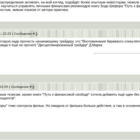
аспределение активов», на мой взгляд, подойдёт более опытным инвесторам, нежели н
т научиться управлять личными финансами рекомендую книгу Бодо Шефера "Путь к ф
остым, живым языком от автора-практика.
1, 22:23 | Сообщение #
5
которую надо прочесть начинающему трейдеру это "Воспоминания биржевого спекулян
авда я ещё не прочёл) "Дисциплинированный трейдер" Д.Марка
 01:05 | Сообщение #
6
ым тезисам, кроме книги "Путь к финансовой свободе" хотела добавить ещё один бе
роцентов".
оры" тоже смотрела фильм. Но ожидала от фильма больше действия, а там в основном, к