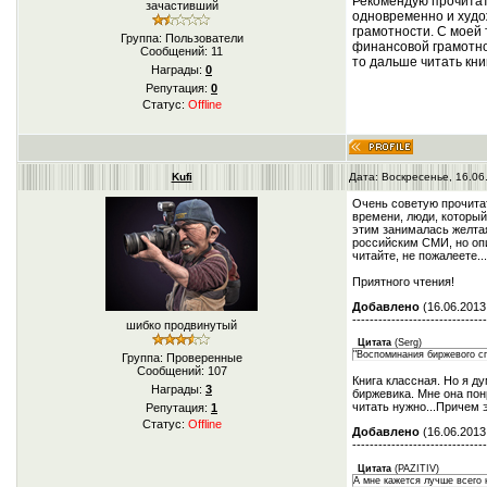
Рекомендую прочитат
зачастивший
одновременно и худо
грамотности. С моей 
Группа: Пользователи
финансовой грамотно
Сообщений:
11
то дальше читать кни
Награды:
0
Репутация:
0
Статус:
Offline
Kufi
Дата: Воскресенье, 16.06
Очень советую прочит
времени, люди, которы
этим занималась желтая
российским СМИ, но оп
читайте, не пожалеете..
Приятного чтения!
Добавлено
(16.06.2013,
-------------------------------
шибко продвинутый
Цитата
(
Serg
)
"Воспоминания биржевого с
Группа: Проверенные
Сообщений:
107
Книга классная. Но я д
Награды:
3
биржевика. Мне она понр
читать нужно...Причем э
Репутация:
1
Статус:
Offline
Добавлено
(16.06.2013,
-------------------------------
Цитата
(
PAZITIV
)
А мне кажется лучше всего н