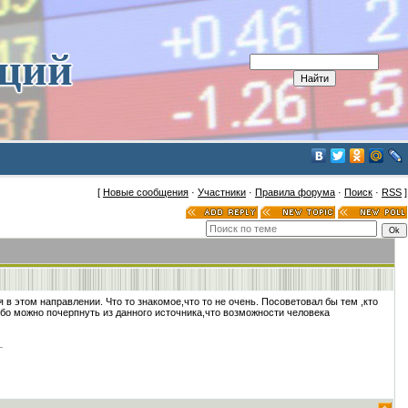
иций
[
Новые сообщения
·
Участники
·
Правила форума
·
Поиск
·
RSS
]
в этом направлении. Что то знакомое,что то не очень. Посоветовал бы тем ,кто
Ибо можно почерпнуть из данного источника,что возможности человека