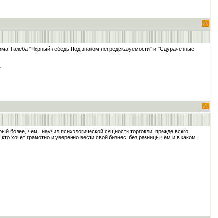
сима Талеба "Чёрный лебедь.Под знаком непредсказуемости" и "Одураченные
ый более, чем.. научил психологической сущности торговли, прежде всего
то хочет грамотно и уверенно вести свой бизнес, без разницы чем и в каком