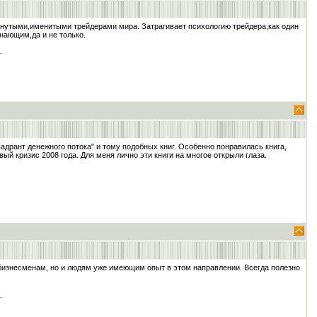
инутыми,именитыми трейдерами мира. Затрагивает психологию трейдера,как один
нающим,да и не только.
вадрант денежного потока" и тому подобных книг. Особенно понравилась книга,
ый кризис 2008 года. Для меня лично эти книги на многое открыли глаза.
бизнесменам, но и людям уже имеющим опыт в этом направлении. Всегда полезно