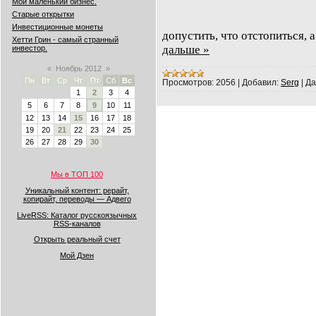
Мой маленький бизнес.
Старые открытки
Инвестиционные монеты
допустить, что отстопиться, 
Хетти Грин - самый странный
дальше »
инвестор.
«
Ноябрь 2012
»
Пн
Вт
Ср
Чт
Пт
Сб
Вс
Просмотров:
2056
|
Добавил:
Serg
|
Да
1
2
3
4
5
6
7
8
9
10
11
12
13
14
15
16
17
18
19
20
21
22
23
24
25
26
27
28
29
30
Мы в ТОП 100
Уникальный контент: рерайт,
копирайт, переводы — Адвего
LiveRSS: Каталог русскоязычных
RSS-каналов
Открыть реальный счет
Мой Дзен