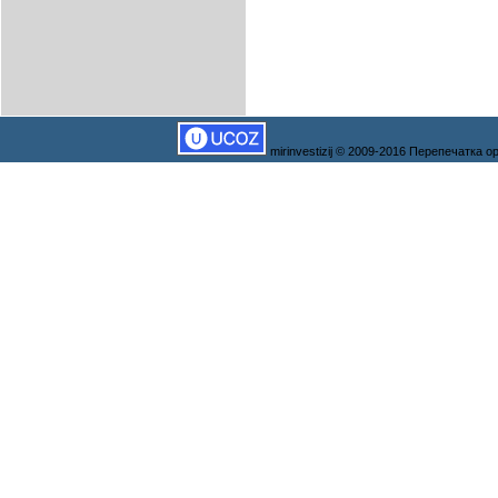
mirinvestizij © 2009-2016 Перепечатка