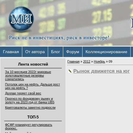
Главная
От автора
Блог
Форум
Коллекционирование
Главная
»
2012
»
Ноябрь
»
09
Лента новостей
Рынок движется на юг
За 10 месяцев 2022г мировые
золотовалютные резервы
сократились
Потолок цен на нефть. Дальше рост
цен на нефть ?
Доллар теряет свой вес
Прогноз по фондовому рынку и
золоту на 2023 год от банка UBS
Криптовалюты заметно подросли
ТОП-5
ФСФР планирует регулировать
форекс.