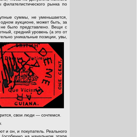
ы филателистического рынка по
рупные суммы, не уменьшается,
 одном аукционе, может быть, за
 не было представлено. Вещи с
ный, средний уровень (а это от
тельно уникальные позиции, увы,
орится, свои люди — сочтемся.
ы
.
т и он, и покупатель. Реального
ь (особенно на начальном этапе