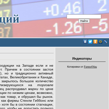
иций
Индикаторы
родукции на Западе если и не
Котировки от
Forex4You
ет. Причем в состоянии застоя
), но и традиционно активный
татах, Великобритании и Канаде,
, закрылось большое количество
лизирующихся на
торговле
елец распродавал
марки
по цене
ции по низким ценам, возможно,
как товар, и обрушил бы рынок.
, как фирмы Стенли Гиббонс или
 хотя бы в состоянии стагнации,
ого, чтобы не допустить полного