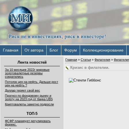
Главная
От автора
Блог
Форум
Коллекционирование
Главная
»
Статьи
»
Филателия
»
Филатели
Лента новостей
Кризис в филателии.
За 10 месяцев 2022г мировые
золотовалютные резервы
сократились
Потолок цен на нефть. Дальше рост
цен на нефть ?
Доллар теряет свой вес
Прогноз по фондовому рынку и
золоту на 2023 год от банка UBS
Криптовалюты заметно подросли
ТОП-5
ФСФР планирует регулировать
форекс.