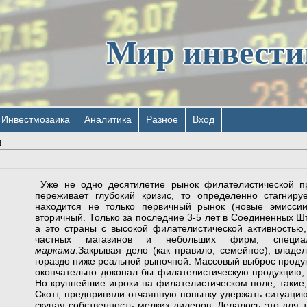
Мир инвест
Инвестмозаика
Аналитика
Разное
Вход
я
Уже не одно десятилетие рынок филателистической п
переживает глубокий кризис, то определенно стагниру
находится не только первичный рынок (новые эмиссии
вторичный. Только за последние 3-5 лет в Соединенных Ш
а это страны с высокой филателистической активностью
частных магазинов и небольших фирм, специа
марками
.Закрывая дело (как правило, семейное), влад
гораздо ниже реальной рыночной. Массовый выброс продук
окончательно доконал бы филателистическую продукцию, 
Но крупнейшие игроки на филателистическом поле, такие
Скотт, предприняли отчаянную попытку удержать ситуацию
скупая собственность мелких дилеров. Делалось это для т