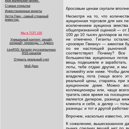
Мой маленький бизнес.
Старые открытки
бросовым ценам скупали вполне 
Инвестиционные монеты
Несмотря на то, что количеств
Хетти Грин - самый странный
инвестор.
аукционная торговля для них пе
исключением аукциона земства
общепризнанной оценкой — от 1
Мы в ТОП 100
100 до 10 тысяч долларов за по
не отмечено. Гиганты осталис
Уникальный контент: рерайт,
копирайт, переводы — Адвего
«розовую Гвиану» — ажиотаж буд
по ее настоящей рыночной 
LiveRSS: Каталог русскоязычных
соответствуют. Почему? Все 
RSS-каналов
большинства аукционных лотов
Открыть реальный счет
вещь подешевле и заработать.
Мой Дзен
лоты, тебе отдаю другие, и мы
эстимейту или ниже. Чтобы диле
владелец лота (чаще всего э
реальной цены, стараясь при 
аукционном доме. Можно воз
коллекционеры или, чаще всего
тратить свое время на посещени
является дилером, разница меж
клиента и себя, а дилер — тол
разницы: и тот и другой работа
Впрочем, насколько известно, э
К сожалению, вышесказанное дае
рынка средних вещей нет по ви