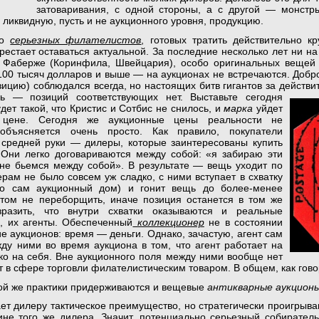
затоваривания, с одной стороны, а с другой — монстр
ликвидную, пусть и не аукционного уровня, продукцию.
о
серьезных филателистов
, готовых тратить действительно к
рестает оставаться актуальной. За последние несколько лет ни на
 Фаберже (Коринфила, Швейцария), особо оригинальных вещей
00 тысяч долларов и выше — на аукционах не встречаются. Доброт
зицию) соблюдался всегда, но настоящих битв гигантов за действи
ь
— позиций соответствующих нет. Выставьте сегодня
ет такой, что Кристис и Сотбис не снилось, и
марка
уйдет
цене. Сегодня же аукционные цены реальности не
объясняется очень просто. Как правило, покупатели
 средней руки — дилеры, которые заинтересованы купить
 Они легко договариваются между собой: «я забираю эти
 не бьемся между собой». В результате — вещь уходит по
рам не было совсем уж сладко, с ними вступает в схватку
то сам аукционный дом) и гонит вещь до более-менее
этом не переборщить, иначе позиция останется в том же
разить, что внутри схватки оказываются и реальные
, их агенты. Обеспеченный
коллекционер
не в состоянии
е аукционов: время — деньги. Однако, зачастую, агент сам
ду ними во время аукциона в том, что агент работает на
ько на себя. Вне аукционного поля между ними вообще нет
ют в сфере торговли филателистическим товаром. В общем, как гов
той же практики придерживаются и вещевые
антикварные аукцион
т дилеру тактическое преимущество, но стратегически проигрываю
не того же дилера. Значит, потенциально серьезный собирател