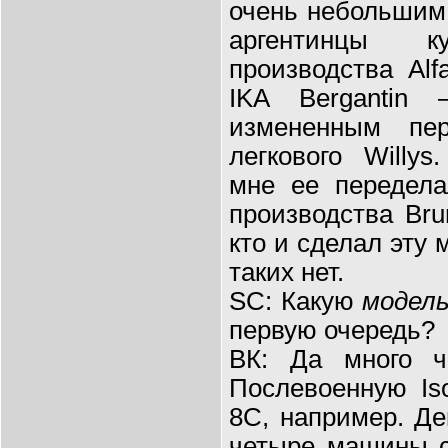
очень небольшим 
аргентинцы 
производства Al
IKA Bergantin
измененным пе
легкового Willy
мне ее передела
производства Br
кто и сделал эту 
таких нет.
SC: Какую
модел
первую очередь?
ВК: Да много ч
Послевоенную Iso
8С, например. Д
четыре машины с