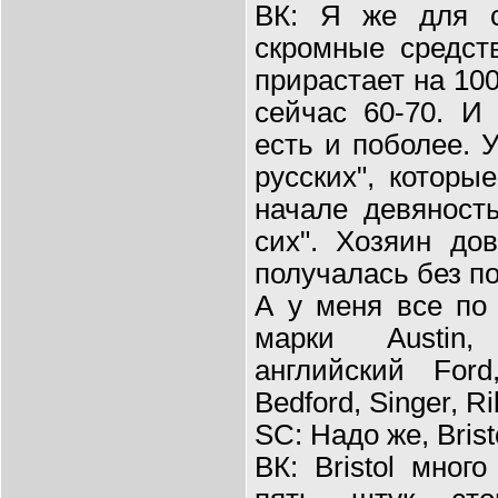
ВК: Я же для с
скромные средст
прирастает на 10
сейчас 60-70. И
есть и поболее. У
русских", которы
начале девяност
сих". Хозяин до
получалась без п
А у меня все по 
марки Austin,
английский Ford,
Bedford, Singer, R
SC: Надо же, Brist
ВК: Bristol мног