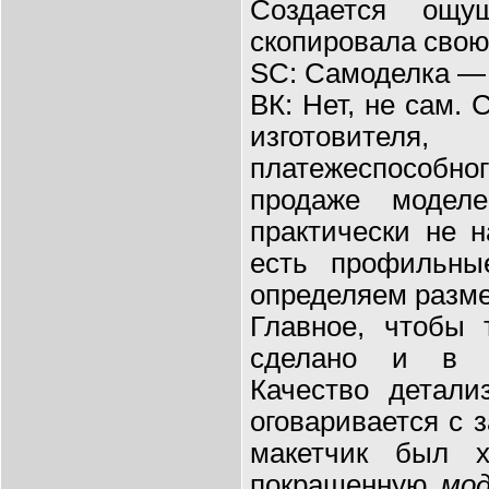
Создается ощу
скопировала сво
SC: Самоделка — 
ВК: Нет, не сам.
изготовител
платежеспособног
продаже моделе
практически не н
есть профильны
определяем разм
Главное, чтобы 
сделано и в н
Качество детали
оговаривается с 
макетчик был 
покрашенную
мод