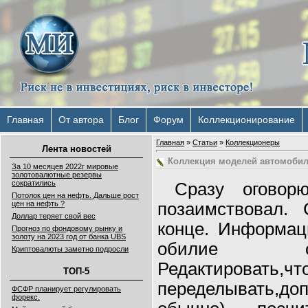
Главная
От автора
Блог
Форум
Коллекционирование
Главная
»
Статьи
»
Коллекционеры
Лента новостей
Коллекция моделей автомобил
За 10 месяцев 2022г мировые
золотовалютные резервы
сократились
Сразу оговор
Потолок цен на нефть. Дальше рост
цен на нефть ?
позаимствовал.
Доллар теряет свой вес
конце. Информац
Прогноз по фондовому рынку и
золоту на 2023 год от банка UBS
обилие о
Криптовалюты заметно подросли
Редактировать,чт
ТОП-5
переделывать,до
ФСФР планирует регулировать
форекс.