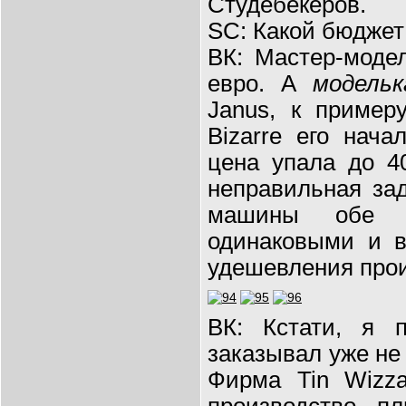
Студебекеров.
SC: Какой бюджет
ВК: Мастер-моде
евро. А
модельк
Janus, к пример
Bizarre его нач
цена упала до 4
неправильная за
машины обе 
одинаковыми и 
удешевления прои
ВК: Кстати, я 
заказывал уже не 
Фирма Tin Wizz
производство, п