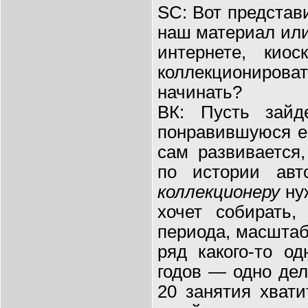
SC: Вот представ
наш материал ил
интернете, кио
коллекционирова
начинать?
ВК: Пусть зайд
понравившуюся е
сам развивается
по истории авт
коллекционеру
нуж
хочет собирать
периода, масшта
ряд какого-то од
годов — одно дел
20 занятия хвати