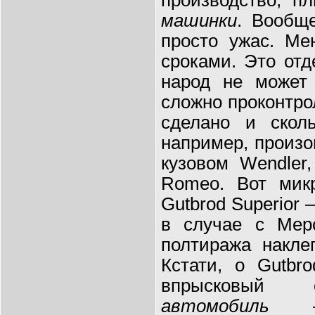
машинки
. Вообще
просто ужас. Ме
сроками. Это отд
народ не может 
сложно проконтро
сделано и сколь
например, произ
кузовом Wendler
Romeo. Вот мик
Gutbrod Superior 
в случае с Ме
полтиража накле
Кстати, о Gutbr
впрысковый 
автомобиль
— д