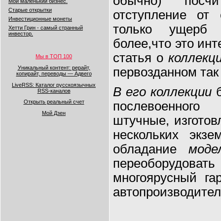
обычно) посч
Мой маленький бизнес.
Старые открытки
отступление от 
Инвестиционные монеты
только ущерб 
Хетти Грин - самый странный
инвестор.
более,что это ин
статья о
коллекц
Мы в ТОП 100
Уникальный контент: рерайт,
первозданном так 
копирайт, переводы — Адвего
LiveRSS: Каталог русскоязычных
В его коллекции
б
RSS-каналов
Открыть реальный счет
послевоенного
Мой Дзен
штучные, изготов
нескольких экзе
обладание
моде
переоборудо
многоярусный га
автопроизводите