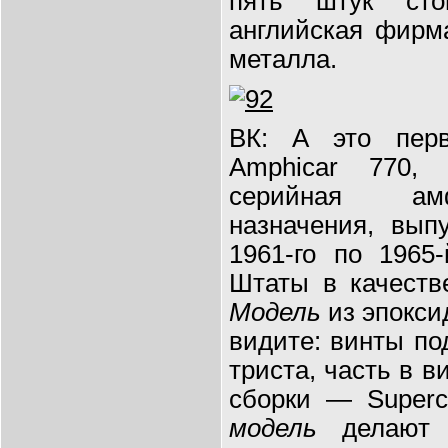
пять штук сто
английская фирма
металла.
ВК: А это пер
Amphicar 770,
серийная амф
назначения, вып
1961-го по 1965
Штаты в качеств
Модель
из эпокси
видите: винты п
триста, часть в в
сборки — Superc
модель
делают