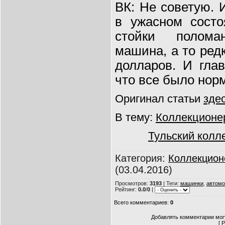
ВК: Не советую. 
в ужасном состо
стойки полома
машина, а то ред
долларов. И глав
что все было нор
Оригинал статьи
зде
В тему:
Коллекционе
Тульский колл
Категория
:
Коллекцио
(03.04.2016)
Просмотров
:
3193
|
Теги
:
машинки
,
автомо
Рейтинг
:
0.0
/
0
|
Всего комментариев
:
0
Добавлять комментарии могу
[
Р