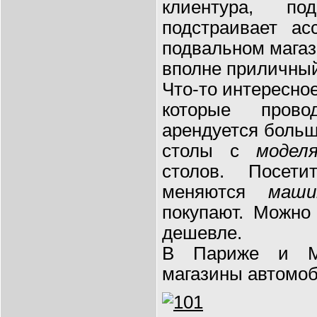
клиентура, по
подстраивает ас
подвальном магаз
вполне приличны
Что-то интересно
которые прово
арендуется больш
столы с
модел
столов. Посет
меняются
маши
покупают. Можно
дешевле.
В Париже и Ми
магазины автомоб