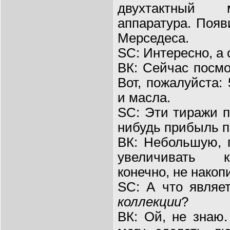
двухтактный м
аппаратура. Появ
Мерседеса.
SC: Интересно, а 
ВК: Сейчас посмо
Вот, пожалуйста:
и масла.
SC: Эти тиражи 
нибудь прибыль п
ВК: Небольшую, 
увеличивать к
конечно, не накоп
SC: А что являет
коллекции
?
ВК: Ой, не знаю.