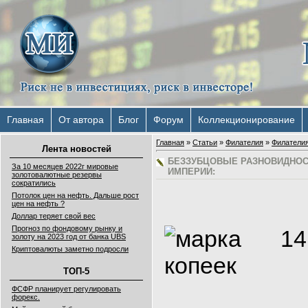
Главная
От автора
Блог
Форум
Коллекционирование
Главная
»
Статьи
»
Филателия
»
Филатели
Лента новостей
БЕЗЗУБЦОВЫЕ РАЗНОВИДНОС
За 10 месяцев 2022г мировые
ИМПЕРИИ:
золотовалютные резервы
сократились
Потолок цен на нефть. Дальше рост
цен на нефть ?
Доллар теряет свой вес
Прогноз по фондовому рынку и
золоту на 2023 год от банка UBS
Криптовалюты заметно подросли
ТОП-5
ФСФР планирует регулировать
форекс.