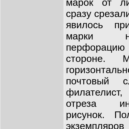
марок от л
сразу срезал
явилось пр
марки н
перфорац
стороне. 
горизонтальн
почтовый 
филателист
отреза ин
рисунок. По
экземпляро