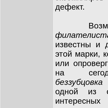
дефект.
Возможн
филател
известны и 
этой марки, 
или опроверг
на сего
беззубцовк
одной из 
интересн