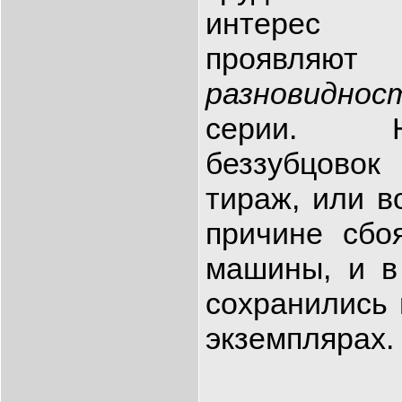
интер
проявля
разновидно
серии. 
беззубцовок
тираж, или в
причине сбо
машины, и в
сохранились 
экземплярах.