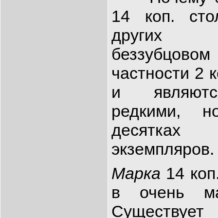
14 коп. сто
других 
беззубцов
частности 2 к
и являютс
редкими, н
десятка
экземпляров.
Марка
14 коп
в очень ма
Существу