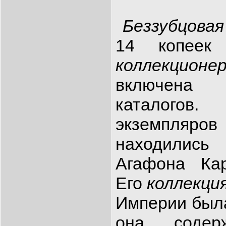
Беззубцовая
14 копеек 
коллекционе
включена 
каталого
экземпляр
находилис
Агафона Ка
Его
коллекци
Империи была
она содер