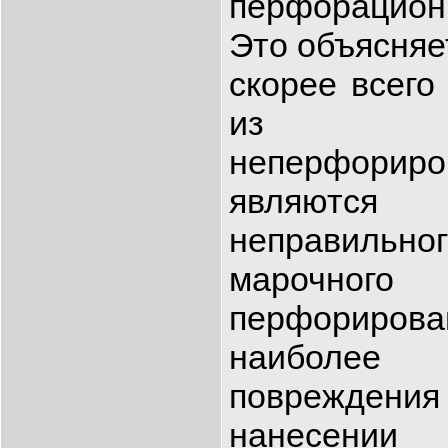
перфорацио
Это объясняе
скорее всего
из по
неперфориро
являютс
неправильн
марочно
перфориров
наиболе
повреждени
нанесении 