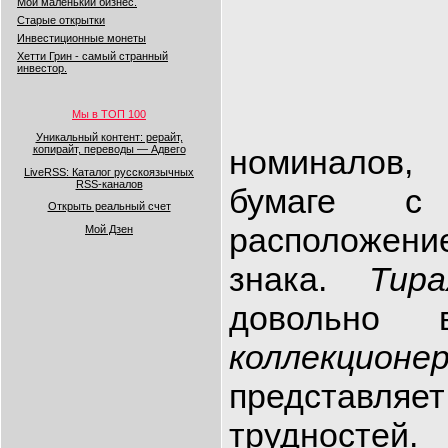
Мой маленький бизнес.
Старые открытки
Инвестиционные монеты
Хетти Грин - самый странный
инвестор.
Мы в ТОП 100
Уникальный контент: рерайт,
копирайт, переводы — Адвего
номиналов,
LiveRSS: Каталог русскоязычных
RSS-каналов
бумаге с 
Открыть реальный счет
расположени
Мой Дзен
знака.
Тира
довольно 
коллекционе
предста
трудностей.