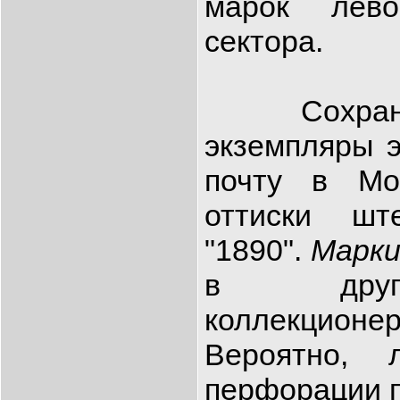
марок лево
сектора.
Сохранив
экземпляры 
почту в Мо
оттиски шт
"1890".
Марк
в други
коллекционе
Вероятно, 
перфорации п