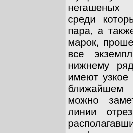
негашеных
среди котор
пара, а такж
марок, проше
все экземп
нижнему ряд
имеют узкое 
ближайшем
можно заме
линии отре
располаг