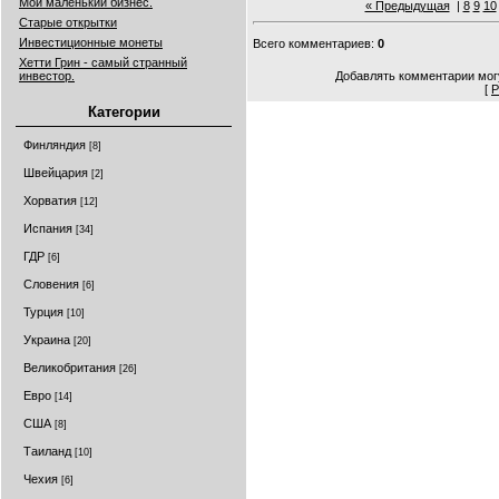
Мой маленький бизнес.
« Предыдущая
|
8
9
10
Старые открытки
Инвестиционные монеты
Всего комментариев
:
0
Хетти Грин - самый странный
инвестор.
Добавлять комментарии могу
[
Р
Категории
Финляндия
[8]
Швейцария
[2]
Хорватия
[12]
Испания
[34]
ГДР
[6]
Cловения
[6]
Турция
[10]
Украина
[20]
Великобритания
[26]
Евро
[14]
CША
[8]
Таиланд
[10]
Чехия
[6]