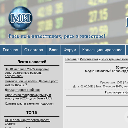
Главная
От автора
Блог
Форум
Коллекционирование
Главная
»
Фотоальбом
»
Иностранные мон
Лента новостей
50 пенс
За 10 месяцев 2022г мировые
медно-никелевый сплав 8гр,д
золотовалютные резервы
сократились
Потолок цен на нефть. Дальше рост
Просмотров
: 1569 |
Ра
цен на нефть ?
Дата
: 01.06.2011 |
Теги
:
50 пенсов 1997г
,
мон
Доллар теряет свой вес
Просмотреть ф
Прогноз по фондовому рынку и
золоту на 2023 год от банка UBS
Криптовалюты заметно подросли
ТОП-5
ФСФР планирует регулировать
форекс.