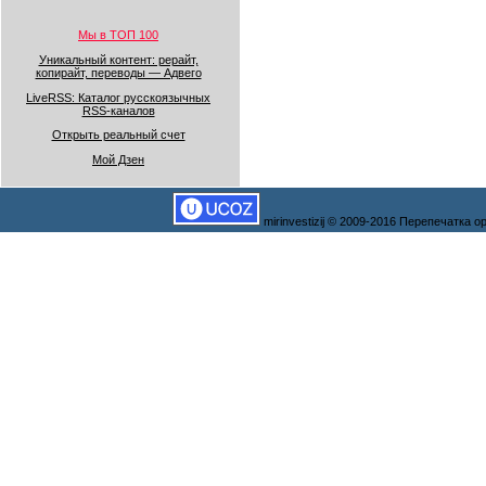
Мы в ТОП 100
Уникальный контент: рерайт,
копирайт, переводы — Адвего
LiveRSS: Каталог русскоязычных
RSS-каналов
Открыть реальный счет
Мой Дзен
mirinvestizij © 2009-2016 Перепечатка