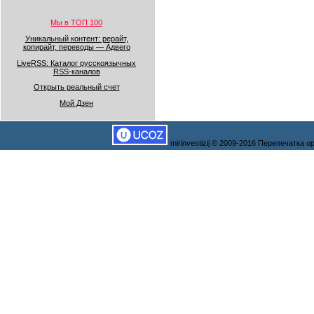
Мы в ТОП 100
Уникальный контент: рерайт,
копирайт, переводы — Адвего
LiveRSS: Каталог русскоязычных
RSS-каналов
Открыть реальный счет
Мой Дзен
mirinvestizij © 2009-2016 Перепечатка