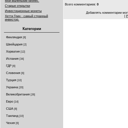
Мой маленький бизнес.
Всего комментариев
:
0
Старые открытки
Инвестиционные монеты
Добавлять комментарии могу
Хетти Грин - самый странный
[
Р
инвестор.
Категории
Финляндия
[8]
Швейцария
[2]
Хорватия
[12]
Испания
[34]
ГДР
[6]
Cловения
[6]
Турция
[10]
Украина
[20]
Великобритания
[26]
Евро
[14]
CША
[8]
Таиланд
[10]
Чехия
[6]