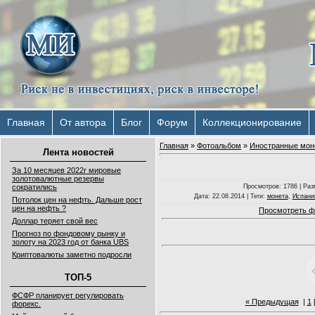
Главная
От автора
Блог
Форум
Коллекционирование
Главная
»
Фотоальбом
»
Иностранные мон
Лента новостей
За 10 месяцев 2022г мировые
золотовалютные резервы
Просмотров
: 1786 |
Раз
сократились
Дата
: 22.08.2014 |
Теги
:
монета
,
Испани
Потолок цен на нефть. Дальше рост
цен на нефть ?
Просмотреть ф
Доллар теряет свой вес
Прогноз по фондовому рынку и
золоту на 2023 год от банка UBS
Криптовалюты заметно подросли
ТОП-5
ФСФР планирует регулировать
« Предыдущая
|
1
форекс.