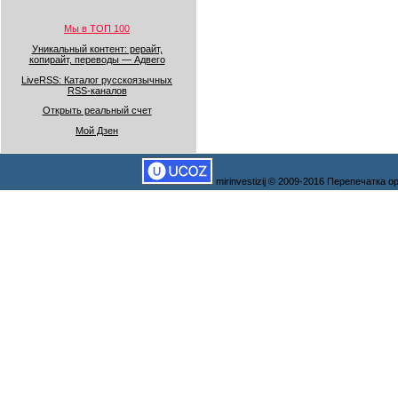
Мы в ТОП 100
Уникальный контент: рерайт,
копирайт, переводы — Адвего
LiveRSS: Каталог русскоязычных
RSS-каналов
Открыть реальный счет
Мой Дзен
mirinvestizij © 2009-2016 Перепечатка