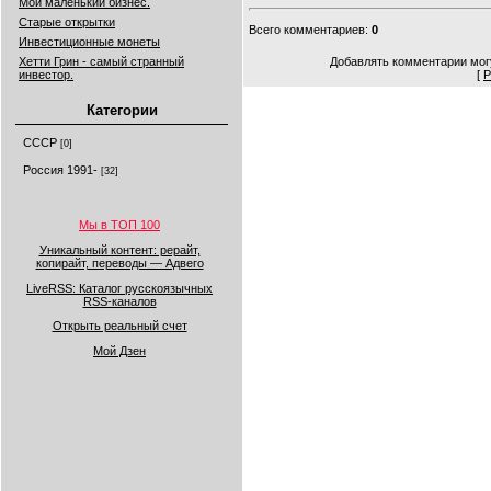
Мой маленький бизнес.
Старые открытки
Всего комментариев
:
0
Инвестиционные монеты
Хетти Грин - самый странный
Добавлять комментарии могу
инвестор.
[
Р
Категории
СССР
[0]
Россия 1991-
[32]
Мы в ТОП 100
Уникальный контент: рерайт,
копирайт, переводы — Адвего
LiveRSS: Каталог русскоязычных
RSS-каналов
Открыть реальный счет
Мой Дзен