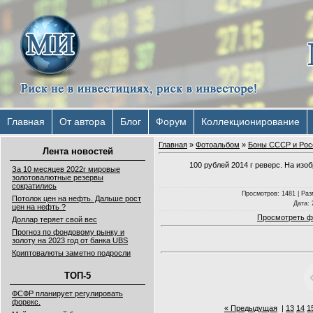
Главная
От автора
Блог
Форум
Коллекционирование
Главная
»
Фотоальбом
»
Боны СССР и Рос
Лента новостей
100 рублей 2014 г реверс. На из
За 10 месяцев 2022г мировые
золотовалютные резервы
сократились
Просмотров
: 1481 |
Раз
Потолок цен на нефть. Дальше рост
Дата
:
цен на нефть ?
Просмотреть ф
Доллар теряет свой вес
Прогноз по фондовому рынку и
золоту на 2023 год от банка UBS
Криптовалюты заметно подросли
ТОП-5
ФСФР планирует регулировать
форекс.
« Предыдущая
|
13
14
1