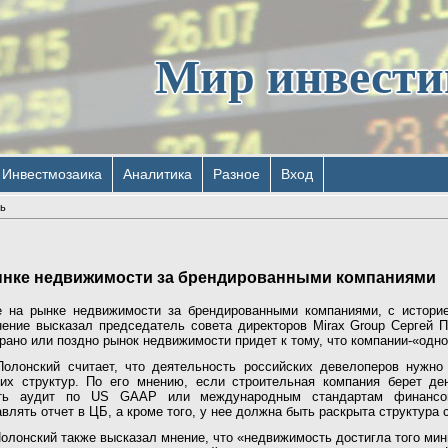
Мир инвест
Инвестмозаика
Аналитика
Разное
Вход
ь
ынке недвижимости за брендированными компаниями
 на рынке недвижимости за брендированными компаниями, с историей
нение высказал председатель совета директоров Mirax Group Сергей 
рано или поздно рынок недвижимости придет к тому, что компании-«одн
Полонский считает, что деятельность российских девелоперов нужно 
ких структур. По его мнению, если строительная компания берет де
ить аудит по US GAAP или международным стандартам финансов
влять отчет в ЦБ, а кроме того, у нее должна быть раскрыта структура 
олонский также высказал мнение, что «недвижимость достигла того мин