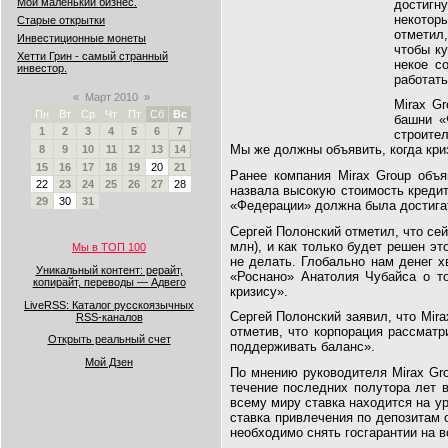
Мой маленький бизнес.
достигн
некотор
Старые открытки
отметил
Инвестиционные монеты
чтобы ку
Хетти Грин - самый странный
некое с
инвестор.
работать
«
Март 2010
»
Mirax G
Пн
Вт
Ср
Чт
Пт
Сб
Вс
башни «
1
2
3
4
5
6
7
строите
Мы же должны объявить, когда криз
8
9
10
11
12
13
14
15
16
17
18
19
20
21
Ранее компания Mirax Group объя
22
23
24
25
26
27
28
назвала высокую стоимость креди
29
30
31
«Федерации» должна была достигат
Сергей Полонский отметил, что се
млн), и как только будет решен э
Мы в ТОП 100
не делать. Глобально нам денег х
Уникальный контент: рерайт,
«Роснано» Анатолия Чубайса о то
копирайт, переводы — Адвего
кризису».
LiveRSS: Каталог русскоязычных
Сергей Полонский заявил, что Mira
RSS-каналов
отметив, что корпорация рассматр
Открыть реальный счет
поддерживать баланс».
Мой Дзен
По мнению руководителя Mirax Gro
течение последних полутора лет 
всему миру ставка находится на ур
ставка привлечения по депозитам 
необходимо снять госгарантии на в