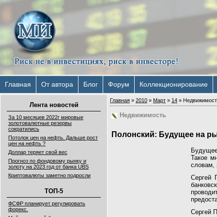
Главная
От автора
Блог
Форум
Коллекционирование
Главная
»
2010
»
Март
»
14
» Недвижимост
Лента новостей
Недвижимость
За 10 месяцев 2022г мировые
золотовалютные резервы
сократились
Полонский: Будущее на р
Потолок цен на нефть. Дальше рост
цен на нефть ?
Будущее
Доллар теряет свой вес
Такое м
Прогноз по фондовому рынку и
словам, 
золоту на 2023 год от банка UBS
Криптовалюты заметно подросли
Сергей 
банковс
ТОП-5
провод
предоста
ФСФР планирует регулировать
форекс.
Сергей П