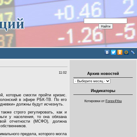
иций
11:02
Архив новостей
Индикаторы
, которые смогли пройти кризис.
Полонский в эфире РБК-ТВ. По его
Котировки от
Forex4You
одневки» должны будут исчезнуть.
также строго регулировать, как и
ньги у населения, то она обязана
ой отчетности (МСФО), должна
собственников.
имального предела, которого могла