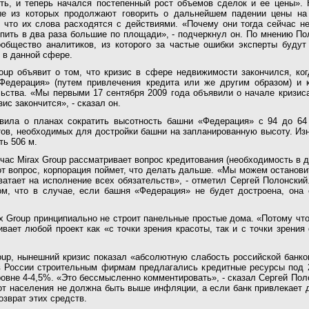
уть, и теперь начался постепенный рост объемов сделок и ее цены». 
ые из которых продолжают говорить о дальнейшем падении цены на
, что их слова расходятся с действиями. «Почему они тогда сейчас н
пить в два раза большие по площади», - подчеркнул он. По мнению По
ообщество аналитиков, из которого за частые ошибки эксперты буду
 в данной сфере.
roup объявит о том, что кризис в сфере недвижимости закончился, ко
Федерация» (путем привлечения кредита или же другим образом) и к
льства. «Мы первыми 17 сентября 2009 года объявили о начале кризис
ис закончится», - сказал он.
вила о планах сократить высотность башни «Федерация» с 94 до 64
тов, необходимых для достройки башни на запланированную высоту. Из
ь 506 м.
йчас Mirax Group рассматривает вопрос кредитования (необходимость в 
тот вопрос, корпорация поймет, что делать дальше. «Мы можем останови
ватает на исполнение всех обязательств», - отметил Сергей Полонски
м, что в случае, если башня «Федерация» не будет достроена, она
x Group принципиально не строит панельные простые дома. «Потому что 
ивает любой проект как «с точки зрения красоты, так и с точки зрени
up, нынешний кризис показал «абсолютную слабость российской банко
в России строительным фирмам предлагались кредитные ресурсы под 2
овне 4-4,5%. «Это бессмысленно комментировать», - сказал Сергей Пол
от населения не должна быть выше инфляции, а если банк привлекает д
озврат этих средств.