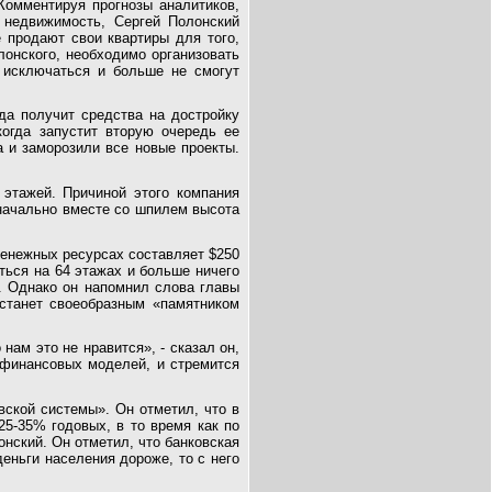
Комментируя прогнозы аналитиков,
 недвижимость, Сергей Полонский
е продают свои квартиры для того,
лонского, необходимо организовать
т исключаться и больше не смогут
гда получит средства на достройку
огда запустит вторую очередь ее
а и заморозили все новые проекты.
 этажей. Причиной этого компания
начально вместе со шпилем высота
денежных ресурсах составляет $250
ться на 64 этажах и больше ничего
й. Однако он напомнил слова главы
 станет своеобразным «памятником
нам это не нравится», - сказал он,
я финансовых моделей, и стремится
вской системы». Он отметил, что в
5-35% годовых, в то время как по
онский. Он отметил, что банковская
еньги населения дороже, то с него