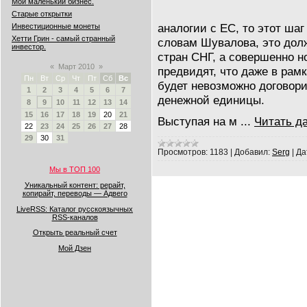
Мой маленький бизнес.
Старые открытки
аналогии с ЕС, то этот шаг
Инвестиционные монеты
Хетти Грин - самый странный
словам Шувалова, это долж
инвестор.
стран СНГ, а совершенно н
«
Март 2010
»
предвидят, что даже в рам
Пн
Вт
Ср
Чт
Пт
Сб
Вс
будет невозможно договори
1
2
3
4
5
6
7
денежной единицы.
8
9
10
11
12
13
14
15
16
17
18
19
20
21
Выступая на м
...
Читать д
22
23
24
25
26
27
28
29
30
31
Просмотров:
1183
|
Добавил:
Serg
|
Да
Мы в ТОП 100
Уникальный контент: рерайт,
копирайт, переводы — Адвего
LiveRSS: Каталог русскоязычных
RSS-каналов
Открыть реальный счет
Мой Дзен