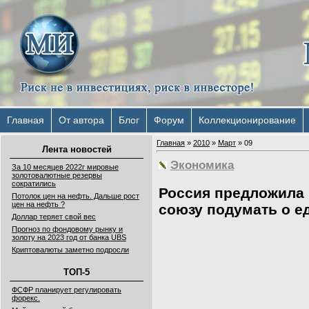
Главная
От автора
Блог
Форум
Коллекционирование
Главная
»
2010
»
Март
»
09
Лента новостей
Экономика
За 10 месяцев 2022г мировые
золотовалютные резервы
сократились
Россия предложила
Потолок цен на нефть. Дальше рост
цен на нефть ?
союзу подумать о е
Доллар теряет свой вес
Прогноз по фондовому рынку и
золоту на 2023 год от банка UBS
Криптовалюты заметно подросли
ТОП-5
ФСФР планирует регулировать
форекс.