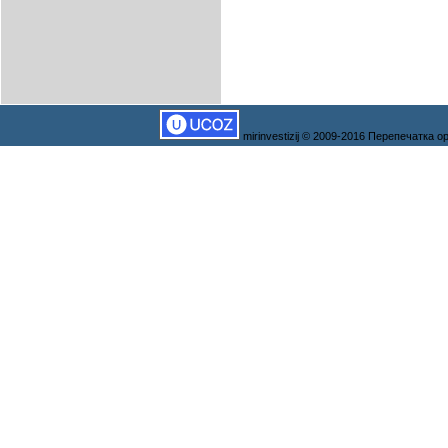
mirinvestizij © 2009-2016 Перепечатка