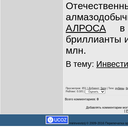
Отечест
алмазодо
АЛРОСА
в 
бриллианты и
млн.
В тему:
Инвести
Просмотров
: 851 |
Добавил
:
Serg
|
Теги
:
рубины
,
б
Рейтинг
: 0.0/0 |
Всего комментариев
:
0
Добавлять комментарии могу
[
Р
mirinvestizij © 2009-2016 Перепечатка