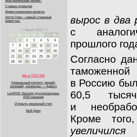
Мой маленький бизнес.
Старые открытки
Инвестиционные монеты
вырос в два 
Хетти Грин - самый странный
инвестор.
с аналоги
«
Август 2017
»
Пн
Вт
Ср
Чт
Пт
Сб
Вс
прошлого год
1
2
3
4
5
6
7
8
9
10
11
12
13
14
15
16
17
18
19
20
Согласно да
21
22
23
24
25
26
27
28
29
30
31
таможенной
Мы в ТОП 100
в Россию был
Уникальный контент: рерайт,
копирайт, переводы — Адвего
60,5 тысяч
LiveRSS: Каталог русскоязычных
RSS-каналов
и необрабо
Открыть реальный счет
Мой Дзен
Кроме того
увеличился