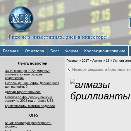
Главная
От автора
Блог
Форум
Коллекционирование
Главная
»
2017
»
Август
»
16
» Импорт алм
Лента новостей
Импорт алмазов и бриллианто
За 10 месяцев 2022г мировые
золотовалютные резервы
сократились
Потолок цен на нефть. Дальше рост
цен на нефть ?
Доллар теряет свой вес
Прогноз по фондовому рынку и
золоту на 2023 год от банка UBS
Криптовалюты заметно подросли
ТОП-5
ФСФР планирует регулировать
форекс.