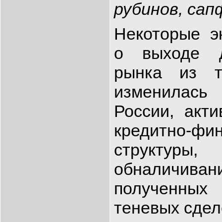
рубинов, сап
Некоторые э
о выходе д
рынка из т
изменилас
России, акт
кредитно-фи
структуры
обналичив
полученны
теневых сдел