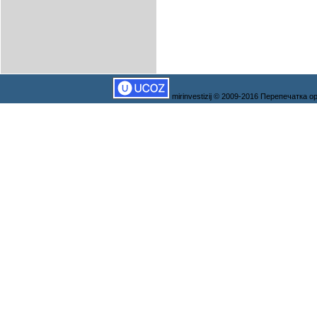
mirinvestizij © 2009-2016 Перепечатка