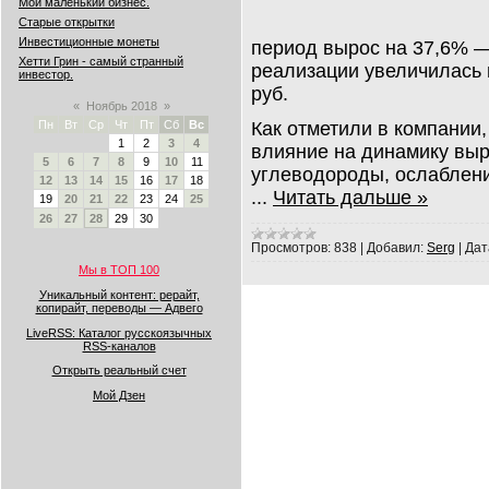
Мой маленький бизнес.
Старые открытки
Инвестиционные монеты
период вырос на 37,6% —
Хетти Грин - самый странный
реализации увеличилась 
инвестор.
руб.
«
Ноябрь 2018
»
Как отметили в компании
Пн
Вт
Ср
Чт
Пт
Сб
Вс
1
2
3
4
влияние на динамику выр
5
6
7
8
9
10
11
углеводороды, ослаблени
12
13
14
15
16
17
18
...
Читать дальше »
19
20
21
22
23
24
25
26
27
28
29
30
Просмотров:
838
|
Добавил:
Serg
|
Дат
Мы в ТОП 100
Уникальный контент: рерайт,
копирайт, переводы — Адвего
LiveRSS: Каталог русскоязычных
RSS-каналов
Открыть реальный счет
Мой Дзен