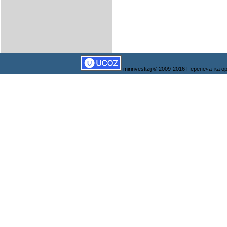
mirinvestizij © 2009-2016 Перепечатка