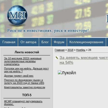
Главная
От автора
Блог
Форум
Коллекционирование
Главная
»
2018
»
Ноябрь
»
28
Лента новостей
За девять месяцев чи
За 10 месяцев 2022г мировые
золотовалютные резервы
на 54%
сократились
Потолок цен на нефть. Дальше рост
цен на нефть ?
Доллар теряет свой вес
Прогноз по фондовому рынку и
золоту на 2023 год от банка UBS
Криптовалюты заметно подросли
ТОП-5
ФСФР планирует регулировать
форекс.