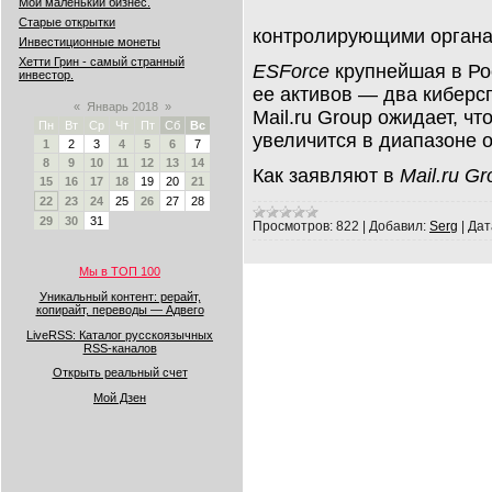
Мой маленький бизнес.
Старые открытки
контролирующими органа
Инвестиционные монеты
Хетти Грин - самый странный
ESForce
крупнейшая в Ро
инвестор.
ее активов — два киберсп
«
Январь 2018
»
Mail.ru Group ожидает, чт
Пн
Вт
Ср
Чт
Пт
Сб
Вс
увеличится в диапазоне 
1
2
3
4
5
6
7
8
9
10
11
12
13
14
Как заявляют в
Mail.ru Gr
15
16
17
18
19
20
21
22
23
24
25
26
27
28
29
30
31
Просмотров:
822
|
Добавил:
Serg
|
Дат
Мы в ТОП 100
Уникальный контент: рерайт,
копирайт, переводы — Адвего
LiveRSS: Каталог русскоязычных
RSS-каналов
Открыть реальный счет
Мой Дзен