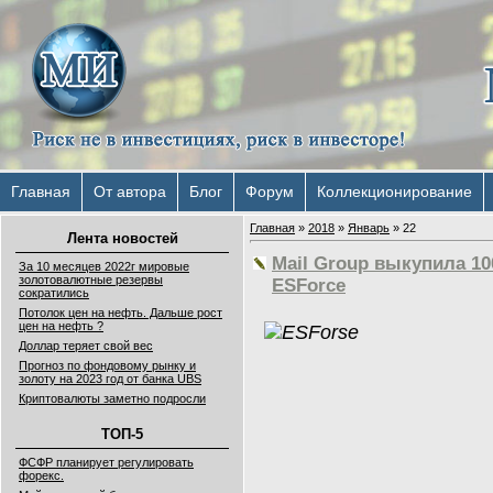
Главная
От автора
Блог
Форум
Коллекционирование
Главная
»
2018
»
Январь
»
22
Лента новостей
Mail Group выкупила 1
За 10 месяцев 2022г мировые
золотовалютные резервы
ESForce
сократились
Потолок цен на нефть. Дальше рост
цен на нефть ?
Доллар теряет свой вес
Прогноз по фондовому рынку и
золоту на 2023 год от банка UBS
Криптовалюты заметно подросли
ТОП-5
ФСФР планирует регулировать
форекс.