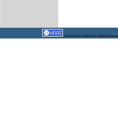
mirinvestizij © 2009-2016 Перепечатка