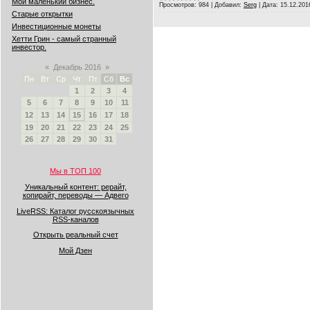
Мой маленький бизнес.
Просмотров:
984
|
Добавил:
Serg
|
Дата:
15.12.201
Старые открытки
Инвестиционные монеты
Хетти Грин - самый странный
инвестор.
«
Декабрь 2016
»
Пн
Вт
Ср
Чт
Пт
Сб
Вс
1
2
3
4
5
6
7
8
9
10
11
12
13
14
15
16
17
18
19
20
21
22
23
24
25
26
27
28
29
30
31
Мы в ТОП 100
Уникальный контент: рерайт,
копирайт, переводы — Адвего
LiveRSS: Каталог русскоязычных
RSS-каналов
Открыть реальный счет
Мой Дзен