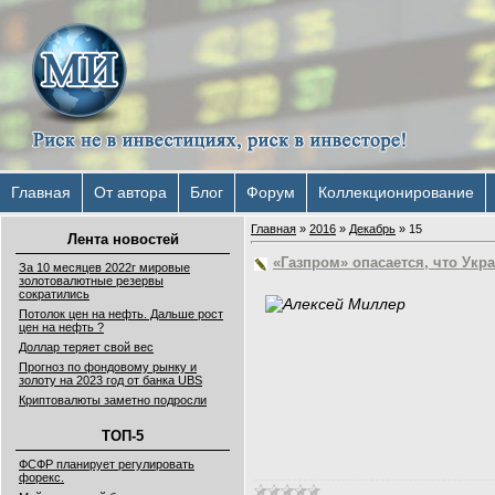
Главная
От автора
Блог
Форум
Коллекционирование
Главная
»
2016
»
Декабрь
»
15
Лента новостей
«Газпром» опасается, что Укр
За 10 месяцев 2022г мировые
золотовалютные резервы
сократились
Потолок цен на нефть. Дальше рост
цен на нефть ?
Доллар теряет свой вес
Прогноз по фондовому рынку и
золоту на 2023 год от банка UBS
Криптовалюты заметно подросли
ТОП-5
ФСФР планирует регулировать
форекс.