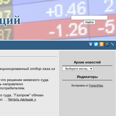
иций
Архив новостей
кционированный отбор газа из
Индикаторы
что решение киевского суда
ь направлено
Котировки от
Forex4You
 потребителям.
го суда,
"Газпром"
обязан
qu
...
Читать дальше »