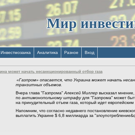
Мир инвест
Инвестмозаика
Аналитика
Разное
Вход
аина может начать несанкционированный отбор газа
«Газпром» опасается, что Украина может начать несан
транзитных объемов
.
Вчера глава "Газпрома"
Алексей Миллер
высказал мнение, 
по
антимонопольному штрафу
для "Газпрома" может быт
на принудительный отъем газа, который идет европейским
Напомним, что согласно недавнего постановление киевско
выплатить Украине $ 6,8 миллиарда за "злоупотребление&