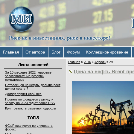
Главная
От автора
Блог
Форум
Коллекционирование
Главная
»
2016
»
Апрель
»
29
Лента новостей
Цена на нефть Brent пр
За 10 месяцев 2022г мировые
золотовалютные резервы
сократились
Потолок цен на нефть. Дальше рост
цен на нефть ?
Доллар теряет свой вес
Прогноз по фондовому рынку и
золоту на 2023 год от банка UBS
Криптовалюты заметно подросли
ТОП-5
ФСФР планирует регулировать
форекс.