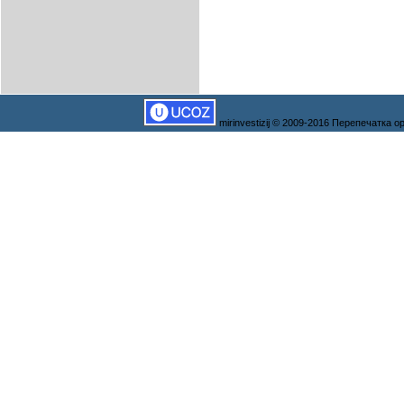
mirinvestizij © 2009-2016 Перепечатка