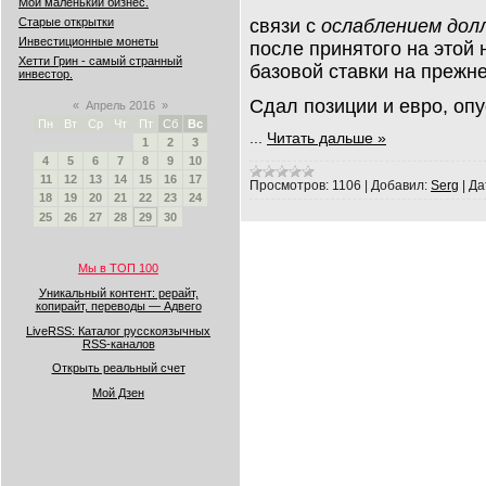
Мой маленький бизнес.
связи с
ослаблением дол
Старые открытки
Инвестиционные монеты
после принятого на этой
Хетти Грин - самый странный
базовой ставки на прежне
инвестор.
Сдал позиции и евро, оп
«
Апрель 2016
»
Пн
Вт
Ср
Чт
Пт
Сб
Вс
...
Читать дальше »
1
2
3
4
5
6
7
8
9
10
11
12
13
14
15
16
17
Просмотров:
1106
|
Добавил:
Serg
|
Да
18
19
20
21
22
23
24
25
26
27
28
29
30
Мы в ТОП 100
Уникальный контент: рерайт,
копирайт, переводы — Адвего
LiveRSS: Каталог русскоязычных
RSS-каналов
Открыть реальный счет
Мой Дзен