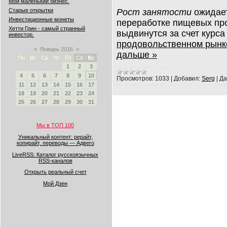
Мой маленький бизнес.
Рост занятости
ожидает
Старые открытки
Инвестиционные монеты
переработке пищевых про
Хетти Грин - самый странный
выдвинутся за счет курс
инвестор.
продовольственном рынк
«
Январь 2016
»
дальше »
Пн
Вт
Ср
Чт
Пт
Сб
Вс
1
2
3
4
5
6
7
8
9
10
Просмотров:
1033
|
Добавил:
Serg
|
Да
11
12
13
14
15
16
17
18
19
20
21
22
23
24
25
26
27
28
29
30
31
Мы в ТОП 100
Уникальный контент: рерайт,
копирайт, переводы — Адвего
LiveRSS: Каталог русскоязычных
RSS-каналов
Открыть реальный счет
Мой Дзен