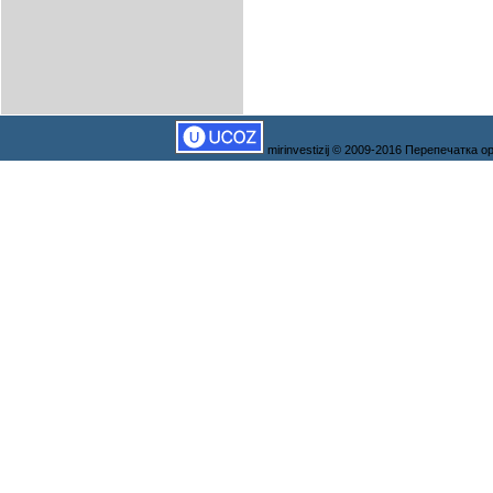
mirinvestizij © 2009-2016 Перепечатка