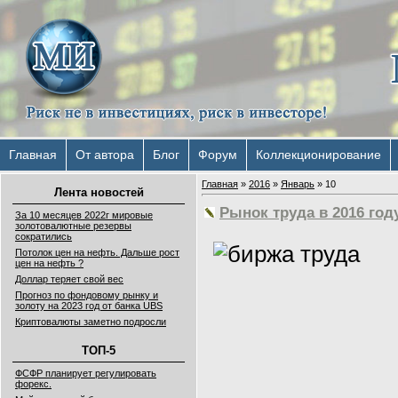
Главная
От автора
Блог
Форум
Коллекционирование
Главная
»
2016
»
Январь
»
10
Лента новостей
Рынок труда в 2016 го
За 10 месяцев 2022г мировые
золотовалютные резервы
сократились
Потолок цен на нефть. Дальше рост
цен на нефть ?
Доллар теряет свой вес
Прогноз по фондовому рынку и
золоту на 2023 год от банка UBS
Криптовалюты заметно подросли
ТОП-5
ФСФР планирует регулировать
форекс.