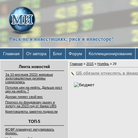
Главная
От автора
Блог
Форум
Коллекционирование
Главная
»
2015
»
Ноябрь
»
29
Лента новостей
ЦБ обязали отчислять в фед
За 10 месяцев 2022г мировые
золотовалютные резервы
сократились
Потолок цен на нефть. Дальше рост
цен на нефть ?
Доллар теряет свой вес
Прогноз по фондовому рынку и
золоту на 2023 год от банка UBS
Криптовалюты заметно подросли
ТОП-5
ФСФР планирует регулировать
форекс.