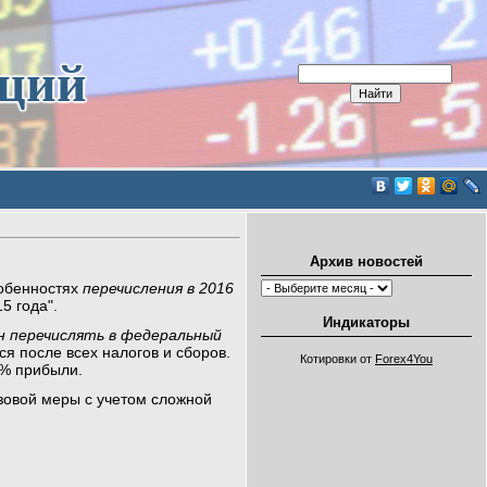
иций
Архив новостей
собенностях
перечисления в 2016
5 года".
Индикаторы
н перечислять в федеральный
ся после всех налогов и сборов.
Котировки от
Forex4You
% прибыли.
азовой меры с учетом сложной