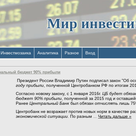
Мир инвест
Инвестмозаика
Аналитика
Разное
Вход
еральный бюджет 90% прибыли
Президент России Владимир Путин подписал закон "Об о
году прибыли
, полученной Центробанком РФ по итогам 201
Согласно новому закону, с 1 января 2016г.
ЦБ будет обяза
бюджет 90% прибыли
, полученной за 2015 год и оставшей
Ранее
Центральный Банк
был обязан
отчислять
лишь 75
Центробанк не возражает против новых норм в качестве р
экономической ситуации
. По разным
...
Читать дальше »