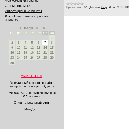
Мой маленький бизнес.
Старые открытки
Просмотров:
957
|
Добавил:
Serg
|
Дата:
29.11.201
Инвестиционные монеты
Хетти Грин - самый странный
инвестор.
«
Ноябрь 2015
»
Пн
Вт
Ср
Чт
Пт
Сб
Вс
1
2
3
4
5
6
7
8
9
10
11
12
13
14
15
16
17
18
19
20
21
22
23
24
25
26
27
28
29
30
Мы в ТОП 100
Уникальный контент: рерайт,
копирайт, переводы — Адвего
LiveRSS: Каталог русскоязычных
RSS-каналов
Открыть реальный счет
Мой Дзен