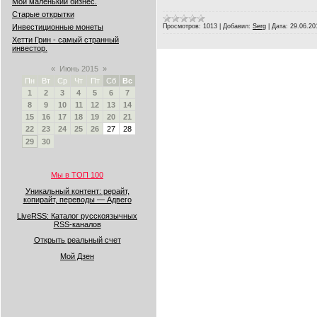
Мой маленький бизнес.
Старые открытки
Инвестиционные монеты
Просмотров:
1013
|
Добавил:
Serg
|
Дата:
29.06.20
Хетти Грин - самый странный
инвестор.
«
Июнь 2015
»
Пн
Вт
Ср
Чт
Пт
Сб
Вс
1
2
3
4
5
6
7
8
9
10
11
12
13
14
15
16
17
18
19
20
21
22
23
24
25
26
27
28
29
30
Мы в ТОП 100
Уникальный контент: рерайт,
копирайт, переводы — Адвего
LiveRSS: Каталог русскоязычных
RSS-каналов
Открыть реальный счет
Мой Дзен