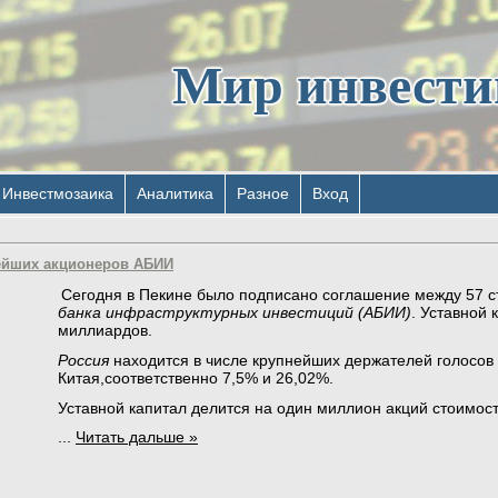
Мир инвест
Инвестмозаика
Аналитика
Разное
Вход
ейших акционеров АБИИ
Сегодня в Пекине было подписано соглашение между 57 
банка инфраструктурных инвестиций (АБИИ)
. Уставной 
миллиардов.
Россия
находится в числе крупнейших держателей голосов 
Китая,соответственно 7,5% и 26,02%.
Уставной капитал делится на один миллион акций стоимос
...
Читать дальше »