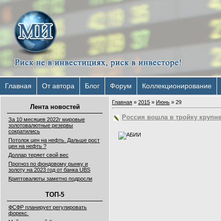
Главная
От автора
Блог
Форум
Коллекционирование
Главная
»
2015
»
Июнь
»
29
Лента новостей
Россия вошла в тройку крупн
За 10 месяцев 2022г мировые
золотовалютные резервы
сократились
Потолок цен на нефть. Дальше рост
цен на нефть ?
Доллар теряет свой вес
Прогноз по фондовому рынку и
золоту на 2023 год от банка UBS
Криптовалюты заметно подросли
ТОП-5
ФСФР планирует регулировать
форекс.