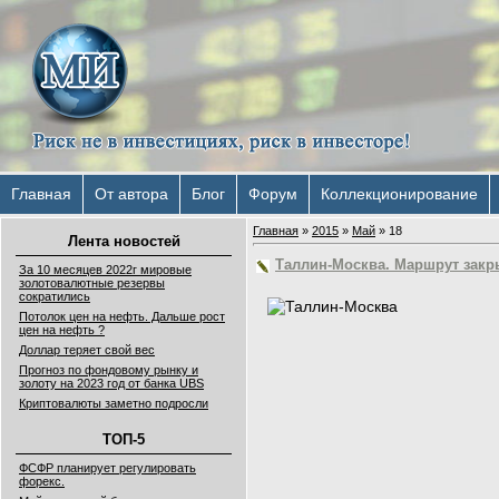
Главная
От автора
Блог
Форум
Коллекционирование
Главная
»
2015
»
Май
»
18
Лента новостей
Таллин-Москва. Маршрут закр
За 10 месяцев 2022г мировые
золотовалютные резервы
сократились
Потолок цен на нефть. Дальше рост
цен на нефть ?
Доллар теряет свой вес
Прогноз по фондовому рынку и
золоту на 2023 год от банка UBS
Криптовалюты заметно подросли
ТОП-5
ФСФР планирует регулировать
форекс.