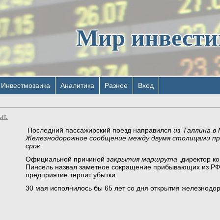
Мир инвест
Инвестмозаика
Аналитика
Разное
Вход
ыт.
Последний пассажирский поезд направился
из Таллина в
Железнодорожное сообщение между двумя столицами пр
срок
.
Официальной причиной
закрытия маршрута
,директор к
Пинсель назвал заметное сокращение прибывающих из РФ т
предприятие терпит убытки.
30 мая исполнилось бы 65 лет со дня открытия железнодо