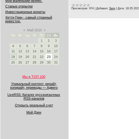
Мой маленький бизнес.
Старые открытки
Просмотров:
974
|
Добавил:
Serg
|
Дата:
18.05.201
Инвестиционные монеты
Хетти Грин - самый странный
инвестор.
«
Май 2015
»
Пн
Вт
Ср
Чт
Пт
Сб
Вс
1
2
3
4
5
6
7
8
9
10
11
12
13
14
15
16
17
18
19
20
21
22
23
24
25
26
27
28
29
30
31
Мы в ТОП 100
Уникальный контент: рерайт,
копирайт, переводы — Адвего
LiveRSS: Каталог русскоязычных
RSS-каналов
Открыть реальный счет
Мой Дзен