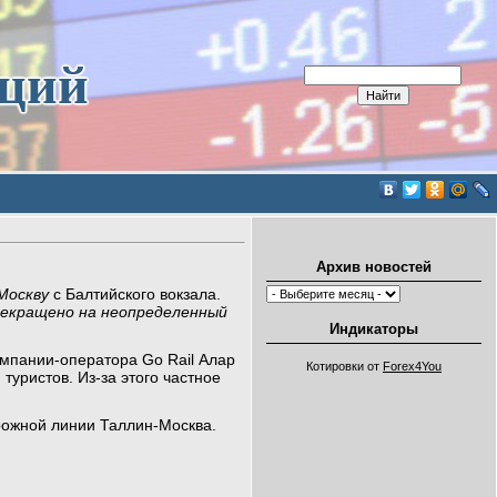
иций
Архив новостей
 Москву
с Балтийского вокзала.
екращено на неопределенный
Индикаторы
омпании-оператора Go Rail Алар
Котировки от
Forex4You
уристов. Из-за этого частное
рожной линии Таллин-Москва.