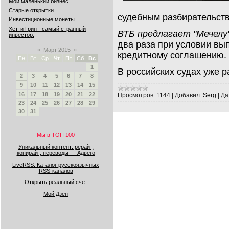
Мой маленький бизнес.
Старые открытки
судебным разбирательст
Инвестиционные монеты
Хетти Грин - самый странный
ВТБ предлагает "Мечелу
инвестор.
два раза при условии вы
«
Март 2015
»
кредитному соглашению.
Пн
Вт
Ср
Чт
Пт
Сб
Вс
1
В российских судах уже 
2
3
4
5
6
7
8
9
10
11
12
13
14
15
16
17
18
19
20
21
22
Просмотров:
1144
|
Добавил:
Serg
|
Да
23
24
25
26
27
28
29
30
31
Мы в ТОП 100
Уникальный контент: рерайт,
копирайт, переводы — Адвего
LiveRSS: Каталог русскоязычных
RSS-каналов
Открыть реальный счет
Мой Дзен