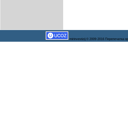
mirinvestizij © 2009-2016 Перепечатка