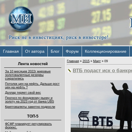
Главная
От автора
Блог
Форум
Коллекционирование
Главная
»
2015
»
Март
»
09
Лента новостей
ВТБ подаст иск о банкр
За 10 месяцев 2022г мировые
золотовалютные резервы
сократились
Потолок цен на нефть. Дальше рост
цен на нефть ?
Доллар теряет свой вес
Прогноз по фондовому рынку и
золоту на 2023 год от банка UBS
Криптовалюты заметно подросли
ТОП-5
ФСФР планирует регулировать
форекс.