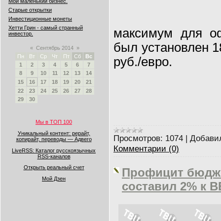
Мой маленький бизнес.
Старые открытки
Инвестиционные монеты
Хетти Грин - самый странный
максимум для оф
инвестор.
был установлен 18
«
Сентябрь 2014
»
Пн
Вт
Ср
Чт
Пт
Сб
Вс
руб./евро.
1
2
3
4
5
6
7
8
9
10
11
12
13
14
15
16
17
18
19
20
21
22
23
24
25
26
27
28
29
30
Мы в ТОП 100
Уникальный контент: рерайт,
Просмотров:
1074
|
Добави
копирайт, переводы — Адвего
Комментарии (0)
LiveRSS: Каталог русскоязычных
RSS-каналов
Открыть реальный счет
Профицит бюдже
Мой Дзен
составил 2% к 