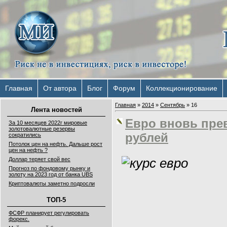
Главная
От автора
Блог
Форум
Коллекционирование
Главная
»
2014
»
Сентябрь
»
16
Лента новостей
Евро вновь прев
За 10 месяцев 2022г мировые
золотовалютные резервы
рублей
сократились
Потолок цен на нефть. Дальше рост
цен на нефть ?
Доллар теряет свой вес
Прогноз по фондовому рынку и
золоту на 2023 год от банка UBS
Криптовалюты заметно подросли
ТОП-5
ФСФР планирует регулировать
форекс.