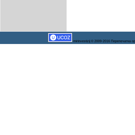
mirinvestizij © 2009-2016 Перепечатка