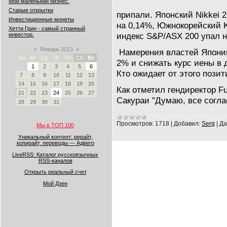
Мой маленький бизнес.
Старые открытки
припали. Японский Nikkei 
Инвестиционные монеты
на 0,14%, Южнокорейский 
Хетти Грин - самый странный
индекс S&P/ASX 200 упал н
инвестор.
«
Январь 2013
»
Намерения властей Японии
Пн
Вт
Ср
Чт
Пт
Сб
Вс
2% и снижать курс иены в 
1
2
3
4
5
6
Кто ожидает от этого позит
7
8
9
10
11
12
13
14
15
16
17
18
19
20
Как отметил гендиректор F
21
22
23
24
25
26
27
Сакураи "Думаю, все согла
28
29
30
31
Просмотров:
1718
|
Добавил:
Serg
|
Да
Мы в ТОП 100
Уникальный контент: рерайт,
копирайт, переводы — Адвего
LiveRSS: Каталог русскоязычных
RSS-каналов
Открыть реальный счет
Мой Дзен