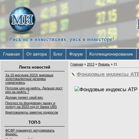
Главная
От автора
Блог
Форум
Коллекционирование
Главная
»
2013
»
Январь
»
21
Лента новостей
Фондовые индексы АТР
За 10 месяцев 2022г мировые
золотовалютные резервы
сократились
Потолок цен на нефть. Дальше рост
цен на нефть ?
Доллар теряет свой вес
Прогноз по фондовому рынку и
золоту на 2023 год от банка UBS
Криптовалюты заметно подросли
ТОП-5
ФСФР планирует регулировать
форекс.