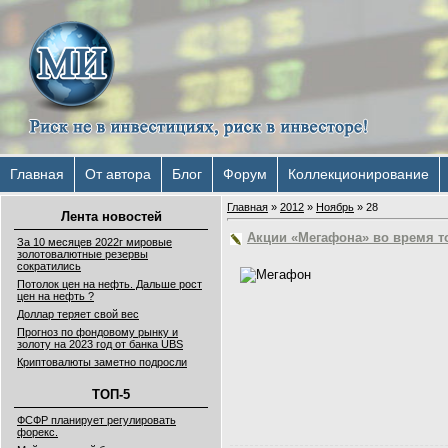
Главная
От автора
Блог
Форум
Коллекционирование
Главная
»
2012
»
Ноябрь
»
28
Лента новостей
Акции «Мегафона» во время т
За 10 месяцев 2022г мировые
золотовалютные резервы
сократились
Потолок цен на нефть. Дальше рост
цен на нефть ?
Доллар теряет свой вес
Прогноз по фондовому рынку и
золоту на 2023 год от банка UBS
Криптовалюты заметно подросли
ТОП-5
ФСФР планирует регулировать
форекс.