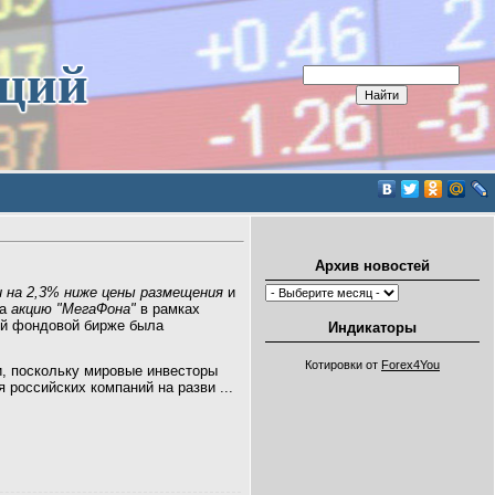
иций
Архив новостей
и на 2,3% ниже цены размещения
и
за
акцию "МегаФона"
в рамках
ой фондовой бирже была
Индикаторы
Котировки от
Forex4You
, поскольку мировые инвесторы
 российских компаний на разви
...