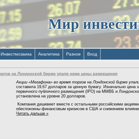
Мир инвест
Инвестмозаика
Аналитика
Разное
Вход
оргов на Лондонской бирже упали ниже цены размещения
Акции «Мегафона» во время торгов на Лондонской бирже упал
составила 19,67 долларов за ценную бумагу. Изначально цена 
первичного публичного размещения (IPO) на ММВБ и Лондонск
установлена на уровне 20 долларов.
Компания дешевеет вместе с остальными российскими акциями
обеспокоены финансовым кризисом в США и снижением влияния
Читать дальше »