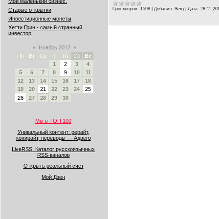
Мой маленький бизнес.
Просмотров:
1598
|
Добавил:
Serg
|
Дата:
28.11.20
Старые открытки
Инвестиционные монеты
Хетти Грин - самый странный
инвестор.
«
Ноябрь 2012
»
Пн
Вт
Ср
Чт
Пт
Сб
Вс
1
2
3
4
5
6
7
8
9
10
11
12
13
14
15
16
17
18
19
20
21
22
23
24
25
26
27
28
29
30
Мы в ТОП 100
Уникальный контент: рерайт,
копирайт, переводы — Адвего
LiveRSS: Каталог русскоязычных
RSS-каналов
Открыть реальный счет
Мой Дзен