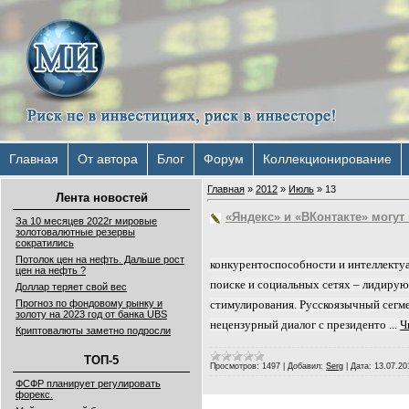
Главная
От автора
Блог
Форум
Коллекционирование
Главная
»
2012
»
Июль
»
13
Лента новостей
«Яндекс» и «ВКонтакте» могут
За 10 месяцев 2022г мировые
золотовалютные резервы
сократились
Потолок цен на нефть. Дальше рост
конкурентоспособности и интеллектуа
цен на нефть ?
поиске и социальных сетях – лидирую
Доллар теряет свой вес
Прогноз по фондовому рынку и
стимулирования. Русскоязычный сегмен
золоту на 2023 год от банка UBS
нецензурный диалог с президенто
...
Ч
Криптовалюты заметно подросли
ТОП-5
Просмотров:
1497
|
Добавил:
Serg
|
Дата:
13.07.20
ФСФР планирует регулировать
форекс.