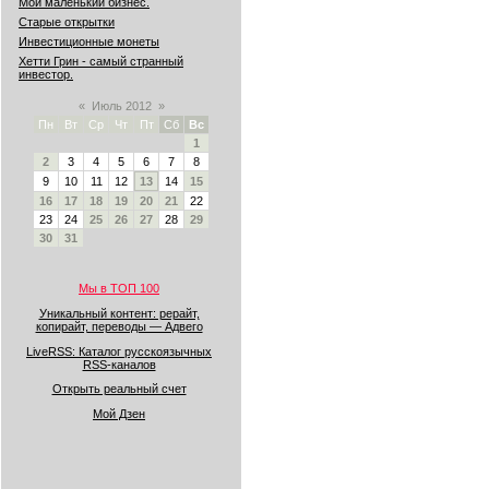
Мой маленький бизнес.
Старые открытки
Инвестиционные монеты
Хетти Грин - самый странный
инвестор.
«
Июль 2012
»
Пн
Вт
Ср
Чт
Пт
Сб
Вс
1
2
3
4
5
6
7
8
9
10
11
12
13
14
15
16
17
18
19
20
21
22
23
24
25
26
27
28
29
30
31
Мы в ТОП 100
Уникальный контент: рерайт,
копирайт, переводы — Адвего
LiveRSS: Каталог русскоязычных
RSS-каналов
Открыть реальный счет
Мой Дзен