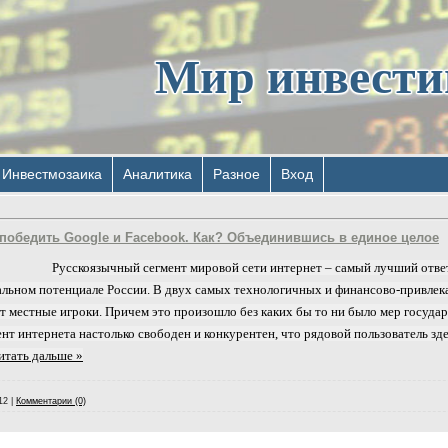
Мир инвест
Инвестмозаика
Аналитика
Разное
Вход
 победить Google и Facebook. Как? Объединившись в единое целое
Русскоязычный сегмент мировой сети интернет – самый лучший ответ
льном потенциале России. В двух самых технологичных и финансово-привлека
т местные игроки. Причем это произошло без каких бы то ни было мер госуда
т интернета настолько свободен и конкурентен, что рядовой пользователь зде
итать дальше »
12
|
Комментарии (0)