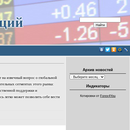
иций
Архив новостей
 на извечный вопрос о глобальной
тельных сегментах этого рынка:
Индикаторы
рственной поддержки и
Котировки от
Forex4You
сь легко может позволить себе вести