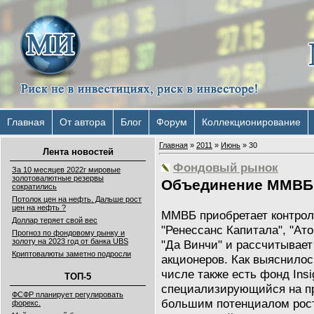
Главная
От автора
Блог
Форум
Коллекционирование
Главная
»
2011
»
Июнь
»
30
Лента новостей
Фондовый рынок
За 10 месяцев 2022г мировые
золотовалютные резервы
Объединение ММВБ
сократились
Потолок цен на нефть. Дальше рост
цен на нефть ?
ММВБ приобретает контрол
Доллар теряет свой вес
"Ренессанс Капитала", "Ато
Прогноз по фондовому рынку и
золоту на 2023 год от банка UBS
"Да Винчи" и рассчитывает
Криптовалюты заметно подросли
акционеров. Как выяснилось
числе также есть фонд Insig
ТОП-5
специализирующийся на пр
ФСФР планирует регулировать
большим потенциалом рост
форекс.