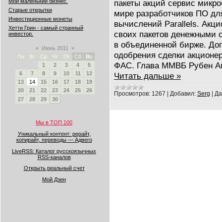
пакеты акций сервис микроб
Мой маленький бизнес.
Старые открытки
мире разработчиков ПО дл
Инвестиционные монеты
вычислений Parallels. Акц
Хетти Грин - самый странный
своих пакетов денежными 
инвестор.
в объединенной бирже. Дог
«
Июнь 2011
»
одобрения сделки акционе
Пн
Вт
Ср
Чт
Пт
Сб
Вс
ФАС. Глава ММВБ Рубен Аг
1
2
3
4
5
6
7
8
9
10
11
12
Читать дальше »
13
14
15
16
17
18
19
20
21
22
23
24
25
26
Просмотров:
1267
|
Добавил:
Serg
|
Да
27
28
29
30
Мы в ТОП 100
Уникальный контент: рерайт,
копирайт, переводы — Адвего
LiveRSS: Каталог русскоязычных
RSS-каналов
Открыть реальный счет
Мой Дзен