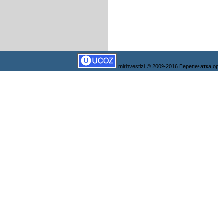
mirinvestizij © 2009-2016 Перепечатка