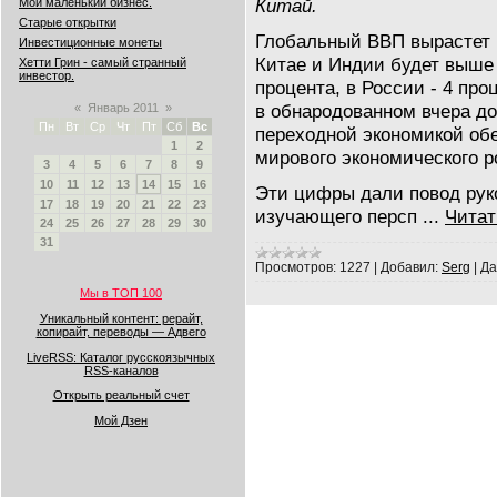
Китай.
Мой маленький бизнес.
Старые открытки
Глобальный ВВП вырастет н
Инвестиционные монеты
Китае и Индии будет выше 
Хетти Грин - самый странный
инвестор.
процента, в России - 4 пр
в обнародованном вчера д
«
Январь 2011
»
Пн
Вт
Ср
Чт
Пт
Сб
Вс
переходной экономикой обе
1
2
мирового экономического р
3
4
5
6
7
8
9
10
11
12
13
14
15
16
Эти цифры дали повод рук
17
18
19
20
21
22
23
изучающего персп
...
Читат
24
25
26
27
28
29
30
31
Просмотров:
1227
|
Добавил:
Serg
|
Да
Мы в ТОП 100
Уникальный контент: рерайт,
копирайт, переводы — Адвего
LiveRSS: Каталог русскоязычных
RSS-каналов
Открыть реальный счет
Мой Дзен