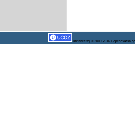
mirinvestizij © 2009-2016 Перепечатка