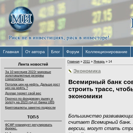
Главная
От автора
Блог
Форум
Коллекционирование
Главная
»
2011
»
Январь
»
14
Лента новостей
Экономика
За 10 месяцев 2022г мировые
золотовалютные резервы
сократились
Всемирный банк со
Потолок цен на нефть. Дальше рост
строить трасс, что
цен на нефть ?
Доллар теряет свой вес
экономики
Прогноз по фондовому рынку и
золоту на 2023 год от банка UBS
Криптовалюты заметно подросли
Большинство развивающих
ТОП-5
считает Всемирный банк. л
ФСФР планирует регулировать
версии, могут стать стран
форекс.