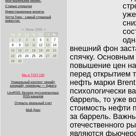
Мой маленький бизнес.
стр
Старые открытки
Инвестиционные монеты
уже
Хетти Грин - самый странный
сни
инвестор.
сос
«
Июнь 2009
»
Пн
Вт
Ср
Чт
Пт
Сб
Вс
одн
1
2
3
4
5
6
7
8
9
10
11
12
13
14
внешний фон заст
15
16
17
18
19
20
21
спячку. Основным
22
23
24
25
26
27
28
29
30
повышение цен на 
перед открытием 
Мы в ТОП 100
нефть марки Brent
Уникальный контент: рерайт,
копирайт, переводы — Адвего
психологически ва
LiveRSS: Каталог русскоязычных
RSS-каналов
баррель, то уже в
Открыть реальный счет
стоимость нефти 
Мой Дзен
за баррель. Важн
отечественного р
являются фьючерс