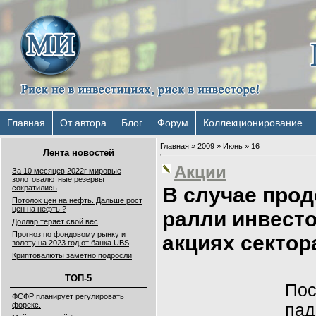
Главная
От автора
Блог
Форум
Коллекционирование
Главная
»
2009
»
Июнь
»
16
Лента новостей
Акции
За 10 месяцев 2022г мировые
золотовалютные резервы
В случае про
сократились
Потолок цен на нефть. Дальше рост
цен на нефть ?
ралли инвест
Доллар теряет свой вес
Прогноз по фондовому рынку и
акциях сектор
золоту на 2023 год от банка UBS
Криптовалюты заметно подросли
ТОП-5
Пос
ФСФР планирует регулировать
пад
форекс.