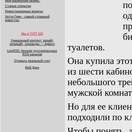
Мой маленький бизнес.
п
Старые открытки
Инвестиционные монеты
о
Хетти Грин - самый странный
инвестор.
п
б
Мы в ТОП 100
Уникальный контент: рерайт,
туалетов.
копирайт, переводы — Адвего
LiveRSS: Каталог русскоязычных
RSS-каналов
Она купила это
Открыть реальный счет
Мой Дзен
из шести кабин
небольшого трей
мужской комнат
Но для ее клие
подходили по кл
Чтобы понять, д