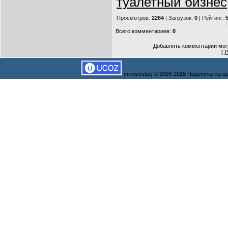
туалетный бизнес
Просмотров
:
2264
|
Загрузок
:
0
|
Рейтинг
:
5
Всего комментариев
:
0
Добавлять комментарии могу
[
Р
mirinvestizij © 2009-2016 Перепечатка