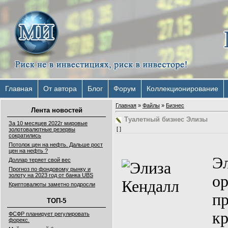
Главная
От автора
Блог
Форум
Коллекционирование
Главная
»
Файлы
»
Бизнес
Лента новостей
Туалетный бизнес Элизы
За 10 месяцев 2022г мировые
[ ]
золотовалютные резервы
сократились
Потолок цен на нефть. Дальше рост
цен на нефть ?
Эл
Доллар теряет свой вес
Прогноз по фондовому рынку и
золоту на 2023 год от банка UBS
ор
Криптовалюты заметно подросли
п
ТОП-5
к
ФСФР планирует регулировать
форекс.