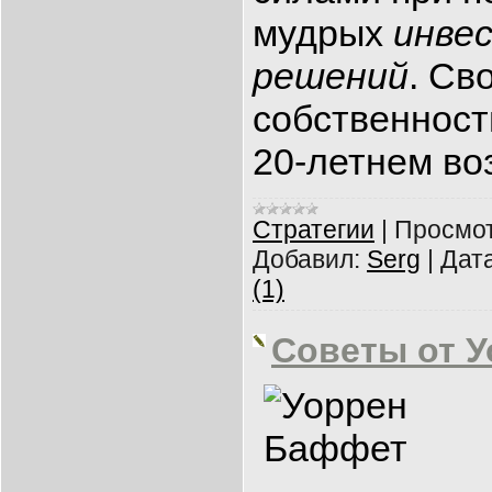
мудрых
инве
решений
. Св
собственност
20-летнем во
Cтратегии
|
Просмот
Добавил:
Serg
|
Дата
(1)
Советы от 