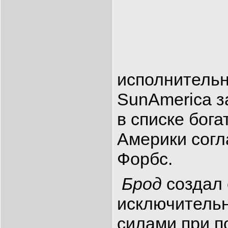
исполнитель
SunAmerica з
в списке бог
Америки согл
Форбс.
Брод
создал 
исключитель
силами при 