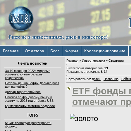
Главная
От автора
Блог
Форум
Коллекционирование
Главная
»
Инвестмозаика
» Cтратегии
Лента новостей
В категории материалов
:
23
За 10 месяцев 2022г мировые
Показано материалов
:
8-14
золотовалютные резервы
сократились
Сортировать по
:
Дате
·
Названию
·
Рейти
Потолок цен на нефть. Дальше рост
цен на нефть ?
ETF фонды 
Доллар теряет свой вес
Прогноз по фондовому рынку и
отмечают пр
золоту на 2023 год от банка UBS
Криптовалюты заметно подросли
ТОП-5
ФСФР планирует регулировать
форекс.