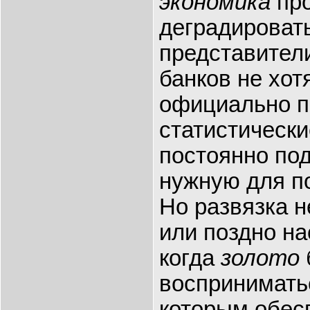
экономика
про
деградировать
представител
банков не хотя
официально п
статистическ
постоянно по
нужную для по
Но развязка н
или поздно на
когда
золото
воспринимать
которым обес