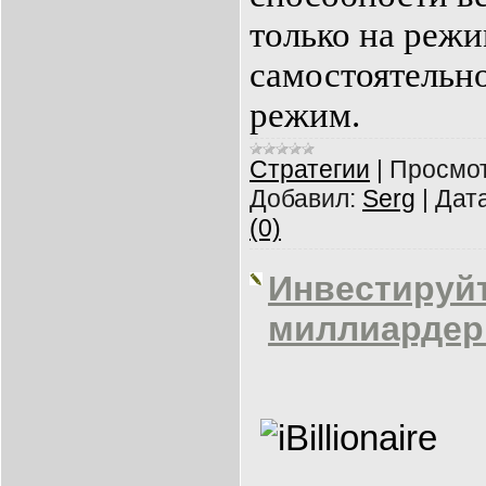
только на режи
самостоятельно
режим.
Cтратегии
|
Просмот
Добавил:
Serg
|
Дата
(0)
Инвестируйт
миллиардер