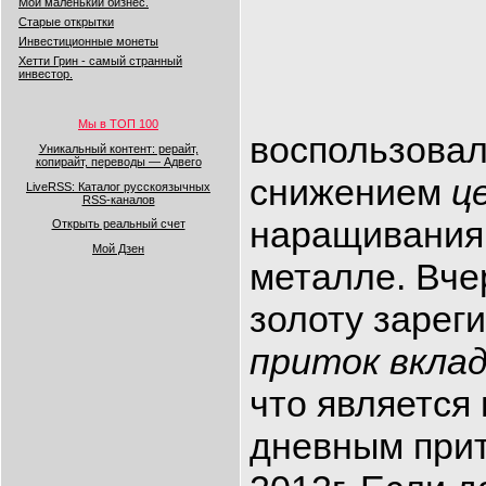
Мой маленький бизнес.
Старые открытки
Инвестиционные монеты
Хетти Грин - самый странный
инвестор.
Мы в ТОП 100
воспользова
Уникальный контент: рерайт,
копирайт, переводы — Адвего
снижением
ц
LiveRSS: Каталог русскоязычных
RSS-каналов
наращивания
Открыть реальный счет
Мой Дзен
металле. Вч
золоту зарег
приток вкла
что является
дневным прит