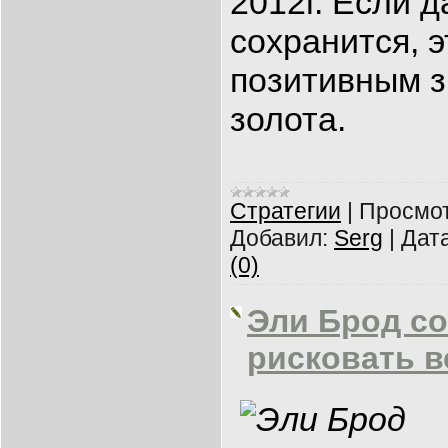
2012г. Если 
сохранится, э
позитивным з
золота
.
Cтратегии
|
Просмот
Добавил:
Serg
|
Дата
(0)
Эли Брод со
рисковать в