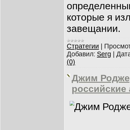
определенны
которые я из
завещании.
Cтратегии
|
Просмот
Добавил:
Serg
|
Дата
(0)
Джим Родже
российские 