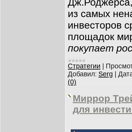
Дж.Роджерса,
из самых нен
инвесторов с
площадок мир
покупает рос
Cтратегии
|
Просмот
Добавил:
Serg
|
Дата
(0)
Миррор Тре
для инвест