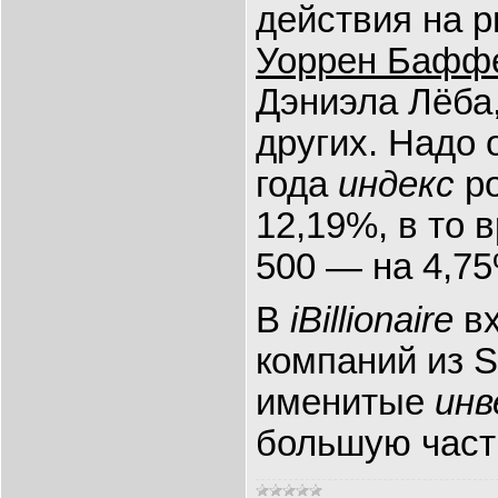
действия на ры
Уоррен Бафф
Дэниэла Лёба
других. Надо 
года
индекс
ро
12,19%, в то 
500 — на 4,75
В
iBillionaire
вх
компаний из S
именитые
инв
большую часть