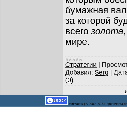
бумажная вал
за которой бу
всего
золота
мире.
Cтратегии
|
Просмот
Добавил:
Serg
|
Дата
(0)
1
mirinvestizij © 2009-2016 Перепечатка