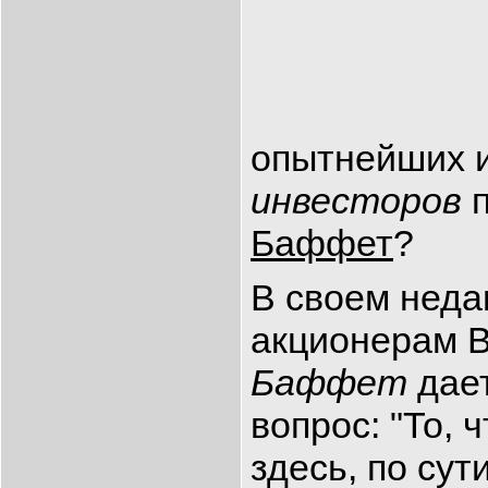
опытнейших 
инвесторов
п
Баффет
?
В своем неда
акционерам B
Баффет
дает
вопрос: "То, 
здесь, по сут