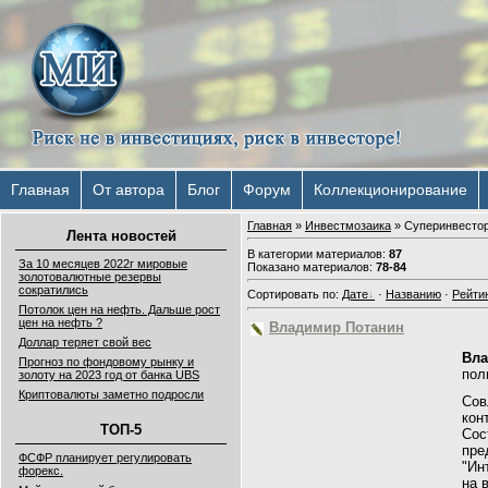
Главная
От автора
Блог
Форум
Коллекционирование
Главная
»
Инвестмозаика
» Суперинвесто
Лента новостей
В категории материалов
:
87
За 10 месяцев 2022г мировые
Показано материалов
:
78-84
золотовалютные резервы
сократились
Сортировать по
:
Дате
·
Названию
·
Рейти
Потолок цен на нефть. Дальше рост
цен на нефть ?
Владимир Потанин
Доллар теряет свой вес
Вла
Прогноз по фондовому рынку и
пол
золоту на 2023 год от банка UBS
Криптовалюты заметно подросли
Сов
кон
ТОП-5
Сос
пре
ФСФР планирует регулировать
"Ин
форекс.
на 