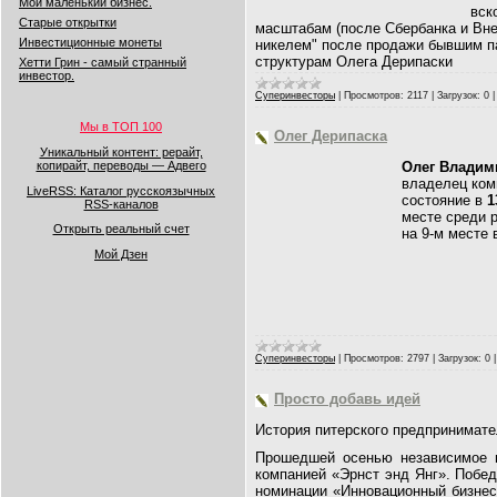
Мой маленький бизнес.
вск
Старые открытки
масштабам (после Сбербанка и Вне
Инвестиционные монеты
никелем" после продажи бывшим па
структурам Олега Дерипаски
Хетти Грин - самый странный
инвестор.
Суперинвесторы
|
Просмотров:
2117
|
Загрузок:
0
Мы в ТОП 100
Олег Дерипаска
Уникальный контент: рерайт,
Олег Владим
копирайт, переводы — Адвего
владелец ком
LiveRSS: Каталог русскоязычных
состояние в
1
RSS-каналов
месте среди 
Открыть реальный счет
на 9-м месте
Мой Дзен
Суперинвесторы
|
Просмотров:
2797
|
Загрузок:
0
Просто добавь идей
История питерского предпринимат
Прошедшей осенью независимое н
компанией «Эрнст энд Янг». Побед
номинации «Инновационный бизнес»