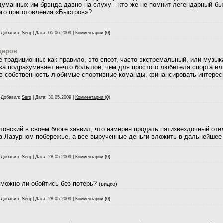
идуманных им брэнда давно на слуху – кто же не помнит легендарный бы
ого приготовления «Быстров»?
|
Добавил:
Serg
|
Дата:
05.06.2009
|
Комментарии (0)
деров
 традиционны: как правило, это спорт, часто экстремальный, или музык
ека подразумевает нечто большое, чем для простого любителя спорта ил
в собственность любимые спортивные команды, финансировать интерес
|
Добавил:
Serg
|
Дата:
30.05.2009
|
Комментарии (0)
онский в своем блоге заявил, что намерен продать пятизвездочный отель
 Лазурном побережье, а все вырученные деньги вложить в дальнейшее 
|
Добавил:
Serg
|
Дата:
28.05.2009
|
Комментарии (0)
и можно ли обойтись без потерь?
(видео)
|
Добавил:
Serg
|
Дата:
28.05.2009
|
Комментарии (0)