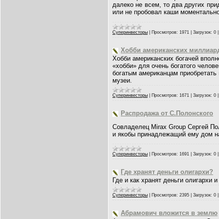
далеко не всем, то два других пр
или не пробовал каши моментальн
Суперинвесторы
|
Просмотров:
1971
|
Загрузок:
0
Хобби американских миллиар
Хобби американских богачей вполне
«хобби» для очень богатого челов
богатым американцам приобретать 
музеи.
Суперинвесторы
|
Просмотров:
1671
|
Загрузок:
0
Распродажа от С.Полонского
Совладелец Mirax Group Сергей Пол
и якобы принадлежащий ему дом на
Суперинвесторы
|
Просмотров:
1691
|
Загрузок:
0
Где хранят деньги олигархи?
Где и как хранят деньги олигархи 
Суперинвесторы
|
Просмотров:
2395
|
Загрузок:
0
Абрамович вложится в землю