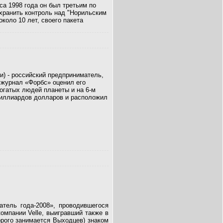
са 1998 года он был третьим по
хранить контроль над "Норильским
оло 10 лет, своего пакета
ти) - российский предприниматель,
 журнал «Форбс» оценил его
огатых людей планеты и на 6-м
 миллиардов долларов и расположил
тель года-2008», проводившегося
омпании Velle, выигравший также в
орого занимается Выходцев) знаком