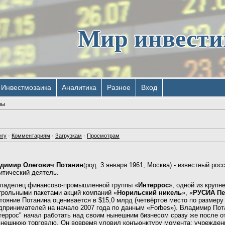
Мир инвест
Инвестмозаика
Аналитика
Разное
Вход
ры
нгу
·
Комментариям
·
Загрузкам
·
Просмотрам
димир Олегович
Потанин
род. 3 января 1961, Москва) - известный ро
(
итический деятель.
ладелец финансово-промышленной группы «
Интеррос
», одной из крупн
трольными пакетами акций компаний «
Норильский никель
», «
РУСИА Пе
тояние Потанина оценивается в $15,0 млрд (четвёртое место по размеру
дпринимателей на начало 2007 года по данным «Forbes»). Владимир Пот
террос" начал работать над своим нынешним бизнесом сразу же после 
внешнюю торговлю. Он вовремя уловил конъюнктуру момента: учрежден