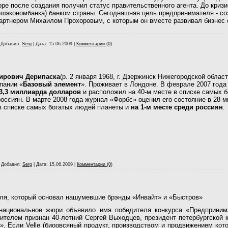
оре после создания получил статус правительственного агента. До кризи
шэкономбанка) банком страны. Сегодняшняя цель предпринимателя - со
ртнером Михаилом Прохоровым, с которым он вместе развивал бизнес ок
|
Добавил:
Serg
|
Дата:
15.06.2009
|
Комментарии (0)
ирович Дерипаска
(р. 2 января 1968, г. Дзержинск Нижегородской облас
пании «
Базовый элемент
». Проживает в Лондоне. В феврале 2007 года
3,3 миллиарда долларов
и расположил на 40-м месте в списке самых б
россиян. В марте 2008 года журнал «Форбс» оценил его состояние в 28
 в списке самых богатых людей планеты и
на 1-м месте среди россиян
.
|
Добавил:
Serg
|
Дата:
15.06.2009
|
Комментарии (0)
еля, который основал нашумевшие брэнды «Инвайт» и «Быстров»
ациональное жюри объявило имя победителя конкурса «Предпринима
ителем признан 40-летний Сергей Выходцев, президент петербургской к
. Если Velle (биоовсяный продукт, производством и продвижением кот