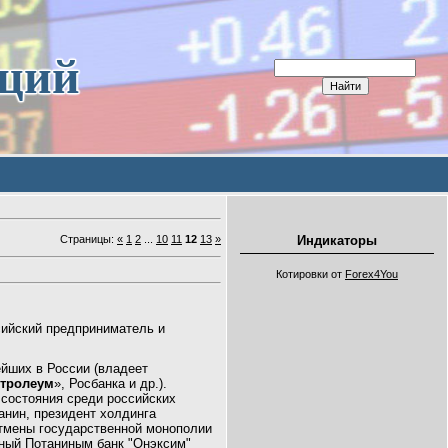
иций
Страницы
:
«
1
2
...
10
11
12
13
»
Индикаторы
Котировки от
Forex4You
ссийский предприниматель и
ейших в России (владеет
тролеум
», Росбанка и др.).
 состояния среди российских
анин, президент холдинга
отмены государственной монополии
ный Потаниным банк "Онэксим"