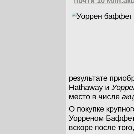
почти 10 млн.ак
результате приобр
Hathaway и
Уорр
место в числе
акц
О покупке крупно
Уорреном Баффет
вскоре после того