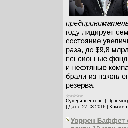
предприниматель
году лидирует се
состояние увелич
раза, до $9,8 млр
пенсионные фонд
и нефтяные компа
брали из накопле
резерва.
Суперинвесторы
|
Просмот
|
Дата:
27.08.2016
|
Коммент
Уоррен Баффет 