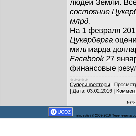
людей Земли. Все
состояние Цукерб
млрд.
На 1 февраля 201
Цукерберга
оцени
миллиарда долла
Facebook
27 янва
финансовые резул
Суперинвесторы
|
Просмот
|
Дата:
03.02.2016
|
Коммент
1-7
8-
mirinvestizij © 2009-2016 Перепечатка