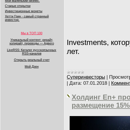
Мой маленький бизнес.
Старые открытки
Инвестиционные монеты
Хетти Грин - самый странный
инвестор.
Мы в ТОП 100
Investments, кото
Уникальный контент: рерайт,
копирайт, переводы — Адвего
лет.
LiveRSS: Каталог русскоязычных
RSS-каналов
Открыть реальный счет
Мой Дзен
Суперинвесторы
|
Просмот
|
Дата:
07.01.2018
|
Коммент
Холдинг En+ пр
размещение 15%