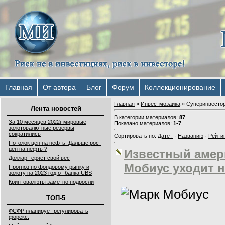
Главная
От автора
Блог
Форум
Коллекционирование
Главная
»
Инвестмозаика
» Суперинвесто
Лента новостей
В категории материалов
:
87
За 10 месяцев 2022г мировые
Показано материалов
:
1-7
золотовалютные резервы
сократились
Сортировать по
:
Дате
·
Названию
·
Рейти
Потолок цен на нефть. Дальше рост
цен на нефть ?
Известный амер
Доллар теряет свой вес
Мобиус уходит 
Прогноз по фондовому рынку и
золоту на 2023 год от банка UBS
Криптовалюты заметно подросли
ТОП-5
ФСФР планирует регулировать
форекс.