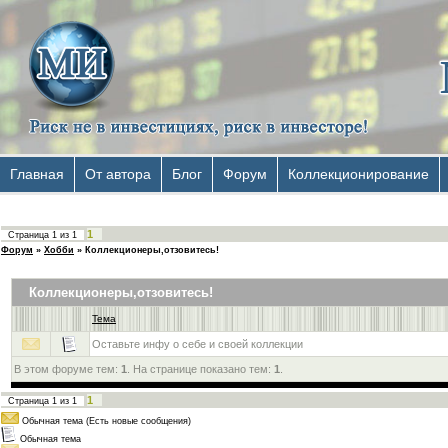
Главная
От автора
Блог
Форум
Коллекционирование
1
Страница
1
из
1
Форум
»
Хобби
»
Коллекционеры,отзовитесь!
Коллекционеры,отзовитесь!
Тема
Оставьте инфу о себе и своей коллекции
В этом форуме тем:
1
. На странице показано тем:
1
.
1
Страница
1
из
1
Обычная тема (Есть новые сообщения)
Обычная тема