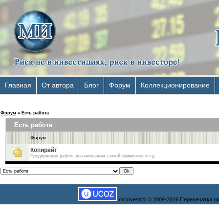
Главная
От автора
Блог
Форум
Коллекционирование
Форум
»
Есть работа
Есть работа
Форум
Копирайт
Предложение работы по написанию статей,комментов и т.д
mirinvestizij © 2009-2016 Перепечатка