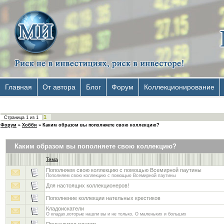
Главная
От автора
Блог
Форум
Коллекционирование
1
Страница
1
из
1
Форум
»
Хобби
»
Каким образом вы пополняете свою коллекцию?
Каким образом вы пополняете свою коллекцию?
Тема
Пополняем свою коллекцию с помощью Всемирной паутины
Пополняем свою коллекцию с помощью Всемирной паутины
Для настоящих коллекционеров!
Пополнение коллекции нательных крестиков
Кладоискатели
О кладах,которые нашли вы и не только. О маленьких и больших