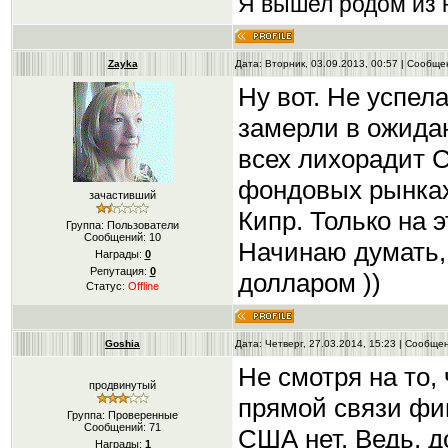
Я вышел родом из н
Zayka
Дата: Вторник, 03.09.2013, 00:57 | Сообщ
Ну вот. Не успел
замерли в ожида
всех лихорадит С
фондовых рынка
зачастивший
Кипр. Только на 
Группа: Пользователи
Сообщений:
10
Начинаю думать, 
Награды:
0
Репутация:
0
долларом ))
Статус:
Offline
Goshia
Дата: Четверг, 27.03.2014, 15:23 | Сообщ
Не смотря на то,
продвинутый
прямой связи фи
Группа: Проверенные
Сообщений:
71
США нет. Ведь, д
Награды:
1