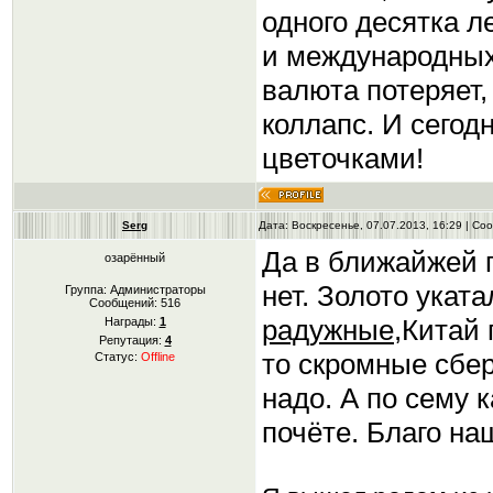
одного десятка л
и международных
валюта потеряет,
коллапс. И сего
цветочками!
Serg
Дата: Воскресенье, 07.07.2013, 16:29 | С
Да в ближайжей 
озарённый
нет. Золото укат
Группа: Администраторы
Сообщений:
516
радужные
,Китай 
Награды:
1
Репутация:
4
то скромные сбер
Статус:
Offline
надо. А по сему 
почёте. Благо на