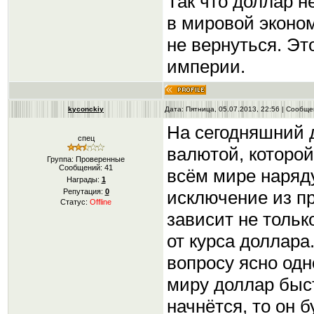
Так что доллар н
в мировой эконом
не вернуться. Э
империи.
kyconckiy
Дата: Пятница, 05.07.2013, 22:56 | Сообщ
На сегодняшний 
спец
валютой, которой
Группа: Проверенные
Сообщений:
41
всём мире наряд
Награды:
1
исключение из пр
Репутация:
0
Статус:
Offline
зависит не тольк
от курса доллара
вопросу ясно одн
миру доллар быст
начнётся, то он 