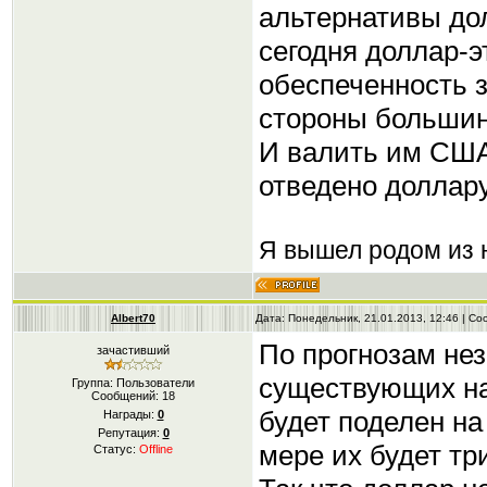
альтернативы дол
сегодня доллар-э
обеспеченность з
стороны большин
И валить им США 
отведено доллар
Я вышел родом из н
Albert70
Дата: Понедельник, 21.01.2013, 12:46 | С
По прогнозам не
зачастивший
существующих на
Группа: Пользователи
Сообщений:
18
будет поделен н
Награды:
0
Репутация:
0
мере их будет тр
Статус:
Offline