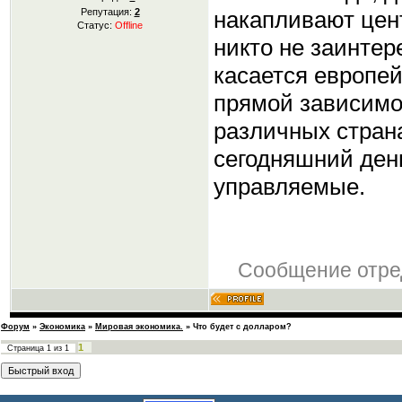
накапливают цент
Репутация:
2
Статус:
Offline
никто не заинтер
касается европей
прямой зависимос
различных страна
сегодняшний ден
управляемые.
Сообщение отре
Форум
»
Экономика
»
Мировая экономика.
»
Что будет с долларом?
1
Страница
1
из
1