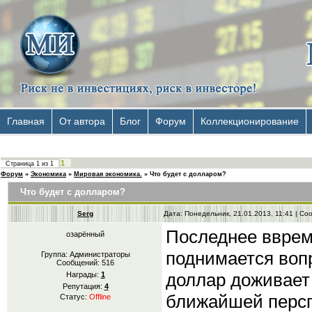
Главная
От автора
Блог
Форум
Коллекционирование
1
Страница
1
из
1
Форум
»
Экономика
»
Мировая экономика.
»
Что будет с долларом?
Что будет с долларом?
Serg
Дата: Понедельник, 21.01.2013, 11:41 | С
Последнее вврем
озарённый
поднимается вопр
Группа: Администраторы
Сообщений:
516
доллар доживает 
Награды:
1
Репутация:
4
ближайшей персп
Статус:
Offline