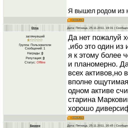
Я вышел родом из н
Dima
Дата: Пятница, 25.11.2011, 19:31 | Сообщ
Да нет пожалуй х
заглянувший
,ибо это один из
Группа: Пользователи
Сообщений:
1
я к этому более 
Награды:
0
Репутация:
0
и планомерно. Д
Статус:
Offline
всех активов,но 
вполне ощутимая 
одном активе сч
старина Маркови
хорошо диверси
Брокер
Дата: Пятница, 25.11.2011, 20:45 | Сообщ