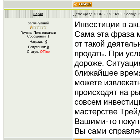
Sagan
Дата: Среда, 01.07.2009, 16:19 | Сообщен
Инвестиции в ак
заглянувший
Сама эта фраза м
Группа: Пользователи
Сообщений:
1
от такой деятель
Награды:
0
Репутация:
0
продать. При усл
Статус:
Offline
дороже. Ситуация
ближайшее время
можете извлекат
происходят на ры
совсем инвестици
мастерстве Трейд
Вашими-то покуп
Вы сами справля