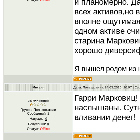
и планомерно. Д
всех активов,но 
вполне ощутимая 
одном активе сч
старина Маркови
хорошо диверси
Я вышел родом из н
Михаил
Дата: Понедельник, 24.05.2010, 20:07 | С
Гарри Марковиц! 
заглянувший
наслышаны. Суть
Группа: Пользователи
Сообщений:
2
вливании денег!
Награды:
0
Репутация:
0
Статус:
Offline