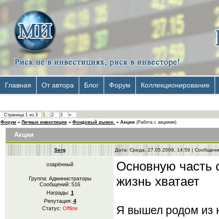
Главная
От автора
Блог
Форум
Коллекционирование
1
Страница
1
из
3
2
3
»
Форум
»
Личные инвестиции
»
Фондовый рынок.
»
Акции
(Работа с акциями)
Акции
Serg
Дата: Среда, 27.05.2009, 14:59 | Сообщен
Основную часть 
озарённый
жизнь хватает
Группа: Администраторы
Сообщений:
516
Награды:
1
Репутация:
4
Я вышел родом из н
Статус:
Offline