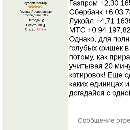
Газпром +2,30 16
суперинвестор
Сбербанк +6,03 7
Группа: Проверенные
Сообщений:
203
Лукойл +4,71 163
Награды:
2
Репутация:
1
МТС +0.94 197,8
Статус:
Offline
Однако, для полн
голубых фишек в 
потому, как прир
учитывая 20 мин
котировок! Еще о
каких единицах 
догадайся с одн
Сообщение отр