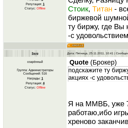
Сделку, Разницу К
Репутация:
1
Стоик
,
Титан
- вс
Статус:
Offline
биржевой шумной 
ту биржу, где Вы
-с удовольствие
Serg
Дата: Пятница, 25.11.2011, 10:41 | Сообщ
Quote
(
Брокер
)
озарённый
подскажите ту биржу
Группа: Администраторы
Сообщений:
516
акциях -с удовольст
Награды:
1
Репутация:
4
Статус:
Offline
Я на ММВБ, уже 7
работаю,ибо игр
хреново заканчи