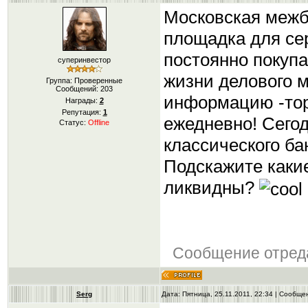
Московская межб
площадка для се
постоянно покуп
суперинвестор
жизни делового 
Группа: Проверенные
Сообщений:
203
информацию -торг
Награды:
2
Репутация:
1
ежедневно! Cегод
Статус:
Offline
классического ба
Подскажите какие
ликвидны?
Сообщение отред
Serg
Дата: Пятница, 25.11.2011, 22:34 | Сообщ