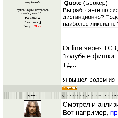
Quote
(
Брокер
)
озарённый
Вы работаете по сис
Группа: Администраторы
Сообщений:
516
дистанционно? Подс
Награды:
1
Репутация:
4
наиболее ликвидны
Статус:
Offline
Online через ТС 
"голубые фишки"
т.д...
Я вышел родом из н
Брокер
Дата: Воскресенье, 27.11.2011, 18:06 | С
Смотрел и анлиз
Вот например,
пр