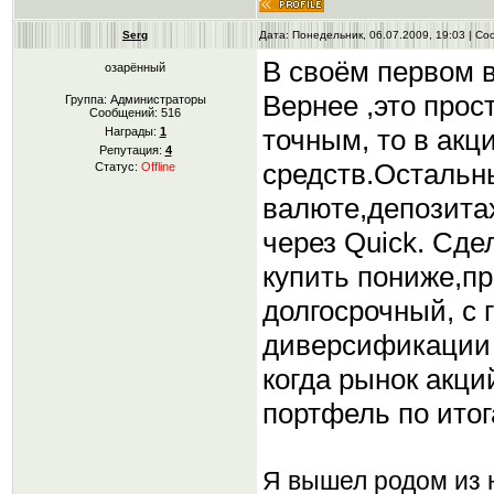
Serg
Дата: Понедельник, 06.07.2009, 19:03 | С
В своём первом 
озарённый
Вернее ,это прос
Группа: Администраторы
Сообщений:
516
точным, то в акц
Награды:
1
Репутация:
4
средств.Остальны
Статус:
Offline
валюте,депозита
через Quick. Сде
купить пониже,пр
долгосрочный, с г
диверсификации 
когда рынок акци
портфель по итог
Я вышел родом из н