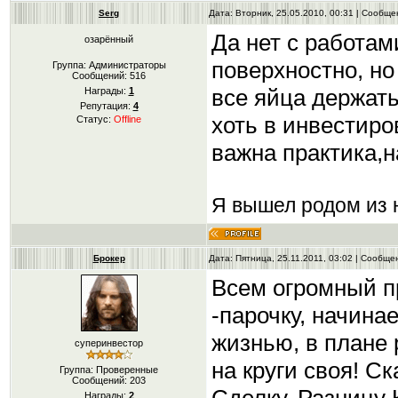
Serg
Дата: Вторник, 25.05.2010, 00:31 | Сообщ
Да нет с работам
озарённый
поверхностно, н
Группа: Администраторы
Сообщений:
516
все яйца держать
Награды:
1
Репутация:
4
хоть в инвестиро
Статус:
Offline
важна практика,н
Я вышел родом из н
Брокер
Дата: Пятница, 25.11.2011, 03:02 | Сообщ
Всем огромный пр
-парочку, начина
жизнью, в плане 
суперинвестор
на круги своя! Ск
Группа: Проверенные
Сообщений:
203
Награды:
2