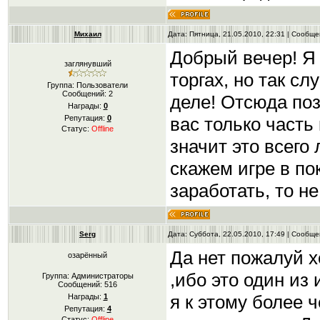
Михаил
Дата: Пятница, 21.05.2010, 22:31 | Сообщ
Добрый вечер! Я
заглянувший
торгах, но так с
Группа: Пользователи
Сообщений:
2
деле! Отсюда поз
Награды:
0
вас только часть
Репутация:
0
Статус:
Offline
значит это всего
скажем игре в по
заработать, то н
Serg
Дата: Суббота, 22.05.2010, 17:49 | Сообщ
Да нет пожалуй х
озарённый
,ибо это один из
Группа: Администраторы
Сообщений:
516
я к этому более 
Награды:
1
Репутация:
4
Статус:
Offline