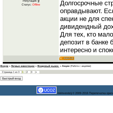
Долгосрочные стр
Репутация:
0
Статус:
Offline
оправдывают. Ес
акции не для спе
дивидендный дох
Для тех, кто мал
депозит в банке 
интересно и спок
Форум
»
Личные инвестиции
»
Фондовый рынок.
»
Акции
(Работа с акциями)
1
Страница
1
из
3
2
3
»
mirinvestizij © 2009-2016 Перепечатка ор