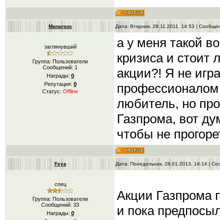
Милагрос
Дата: Вторник, 29.11.2011, 14:53 | Сообщ
а у меня такой во
заглянувший
кризиса и стоит 
Группа: Пользователи
Сообщений:
1
акции?! Я не игр
Награды:
0
профессионалом н
Репутация:
0
Статус:
Offline
любитель, но про
Газпрома, вот ду
чтобы не прогоре
Feya
Дата: Понедельник, 28.01.2013, 14:14 | С
спец
Акции Газпрома 
Группа: Пользователи
Сообщений:
33
и пока предпосыл
Награды:
0