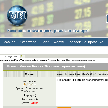
Главная
От автора
Блог
Форум
Коллекционирование
1
Страница
1
из
1
Форум
»
Хобби
»
Ты мне-я тебе
»
Ценные бумаги России 90-х (эпоха приватизации)
Ценные бумаги России 90-х (эпоха приватизации)
Shedrin
Дата: Пятница, 18.04.2014, 16:17 | Сообщ
Приобрету. Пишите на altshedrin@mail.ru
приходящий
Группа: Пользователи
Сообщений:
3
Награды:
0
Репутация:
0
Статус:
Offline