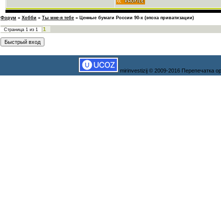
Форум
»
Хобби
»
Ты мне-я тебе
»
Ценные бумаги России 90-х (эпоха приватизации)
1
Страница
1
из
1
mirinvestizij © 2009-2016 Перепечатка