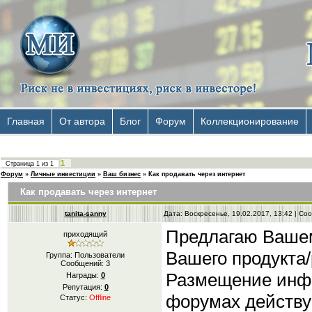
Главная
От автора
Блог
Форум
Коллекционирование
1
Страница
1
из
1
Форум
»
Личные инвестиции
»
Ваш бизнес
»
Как продавать через интернет
Как продавать через интернет
tanita-sanny
Дата: Воскресенье, 19.02.2017, 13:42 | С
Предлагаю Ваше
приходящий
Вашего продукта/
Группа: Пользователи
Сообщений:
3
Размещение инф
Награды:
0
Репутация:
0
форумах действу
Статус:
Offline