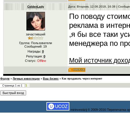
ColdenLady
Дата: Вторник, 12.06.2018, 16:38 | Сообщ
По поводу стоимо
реклама в интер
,я бы все таки у
зачастивший
менеджера по пр
Группа: Пользователи
Сообщений:
19
Награды:
0
Репутация:
0
Мой источник доход
Статус:
Offline
Форум
»
Личные инвестиции
»
Ваш бизнес
»
Как продавать через интернет
1
Страница
1
из
1
mirinvestizij © 2009-2016 Перепечатка