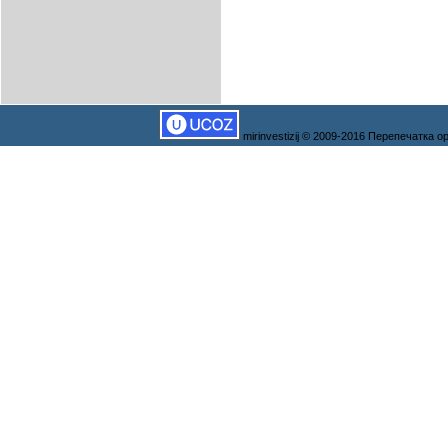
mirinvestizij © 2009-2016 Перепечатка