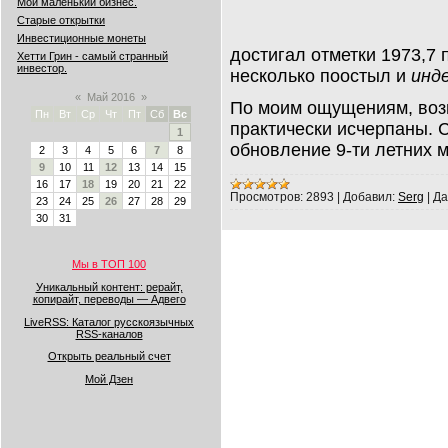
Мой маленький бизнес.
Старые открытки
Инвестиционные монеты
достигал отметки 1973,7 
Хетти Грин - самый странный
инвестор.
несколько поостыл и
инд
«
Май 2016
»
По моим ощущениям, воз
Пн
Вт
Ср
Чт
Пт
Сб
Вс
практически исчерпаны. 
1
обновление 9-ти летних
2
3
4
5
6
7
8
9
10
11
12
13
14
15
16
17
18
19
20
21
22
Просмотров:
2893
|
Добавил:
Serg
|
Да
23
24
25
26
27
28
29
30
31
Мы в ТОП 100
Уникальный контент: рерайт,
копирайт, переводы — Адвего
LiveRSS: Каталог русскоязычных
RSS-каналов
Открыть реальный счет
Мой Дзен