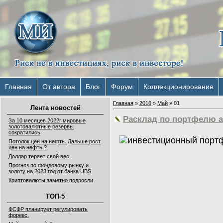
Главная
От автора
Блог
Форум
Коллекционирование
Главная
»
2016
»
Май
»
01
Лента новостей
Расклад по портфелю а
За 10 месяцев 2022г мировые
золотовалютные резервы
сократились
Потолок цен на нефть. Дальше рост
цен на нефть ?
Доллар теряет свой вес
Прогноз по фондовому рынку и
золоту на 2023 год от банка UBS
Криптовалюты заметно подросли
ТОП-5
ФСФР планирует регулировать
форекс.