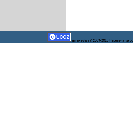
mirinvestizij © 2009-2016 Перепечатка