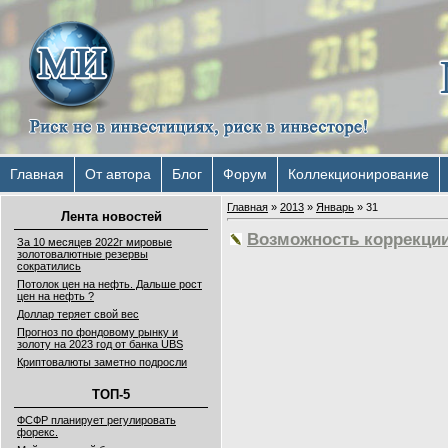
Главная
От автора
Блог
Форум
Коллекционирование
Главная
»
2013
»
Январь
»
31
Лента новостей
Возможность коррекции
За 10 месяцев 2022г мировые
золотовалютные резервы
сократились
Потолок цен на нефть. Дальше рост
цен на нефть ?
Доллар теряет свой вес
Прогноз по фондовому рынку и
золоту на 2023 год от банка UBS
Криптовалюты заметно подросли
ТОП-5
ФСФР планирует регулировать
форекс.