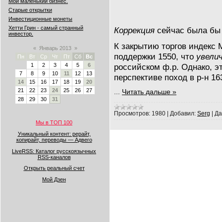
Мой маленький бизнес.
Старые открытки
Инвестиционные монеты
Хетти Грин - самый странный
Коррекция
сейчас была бы 
инвестор.
К закрытию торгов индекс
«
Январь 2013
»
поддержки 1550, что
увели
Пн
Вт
Ср
Чт
Пт
Сб
Вс
российском ф.р. Однако, э
1
2
3
4
5
6
7
8
9
10
11
12
13
перспективе поход в р-н 16
14
15
16
17
18
19
20
21
22
23
24
25
26
27
...
Читать дальше »
28
29
30
31
Просмотров:
1980
|
Добавил:
Serg
|
Да
Мы в ТОП 100
Уникальный контент: рерайт,
копирайт, переводы — Адвего
LiveRSS: Каталог русскоязычных
RSS-каналов
Открыть реальный счет
Мой Дзен