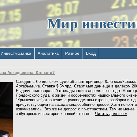
Мир инвест
Инвестмозаика
Аналитика
Разное
Вход
на Аркадьевича. Кто кого?
Сегодня в Лондонском суде объявят приговор.
Кто кого? Бори
Аркадьевича
.
Ставка $ 5млрд.
Старт был дан ещё в далёком 200
Выдачу приговора всё откладывали с апреля сего года. Много 
Лондонского суда о жизни и особенностях национального бизне
"Крышевание",отношения с руководством страны,разборки и т.д.
присутствующим на заседаниях,особенно прессе. Хотя ясно,чт
озвучивались. Это же не допрос с пристрастием. Тем не мене
забугорных инвесторов к нашей стране
...
Читать дальше »