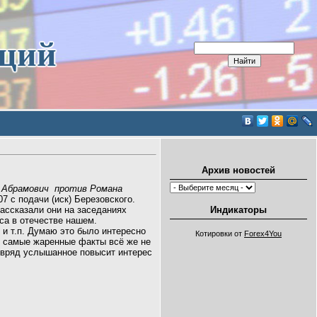
иций
Архив новостей
с Абрамович против Романа
7 с подачи (иск) Березовского.
рассказали они на заседаниях
Индикаторы
са в отечестве нашем.
 и т.п. Думаю это было интересно
Котировки от
Forex4You
о самые жаренные факты всё же не
е вряд услышанное повысит интерес