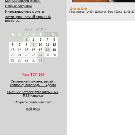
Мой маленький бизнес.
Старые открытки
Инвестиционные монеты
Просмотров:
1495
|
Добавил:
Serg
|
Дата:
31.08.20
Хетти Грин - самый странный
инвестор.
«
Август 2012
»
Пн
Вт
Ср
Чт
Пт
Сб
Вс
1
2
3
4
5
6
7
8
9
10
11
12
13
14
15
16
17
18
19
20
21
22
23
24
25
26
27
28
29
30
31
Мы в ТОП 100
Уникальный контент: рерайт,
копирайт, переводы — Адвего
LiveRSS: Каталог русскоязычных
RSS-каналов
Открыть реальный счет
Мой Дзен