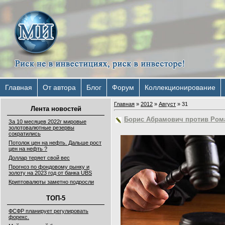
Главная
От автора
Блог
Форум
Коллекционирование
Главная
»
2012
»
Август
»
31
Лента новостей
Борис Абрамович против Рома
За 10 месяцев 2022г мировые
золотовалютные резервы
сократились
Потолок цен на нефть. Дальше рост
цен на нефть ?
Доллар теряет свой вес
Прогноз по фондовому рынку и
золоту на 2023 год от банка UBS
Криптовалюты заметно подросли
ТОП-5
ФСФР планирует регулировать
форекс.