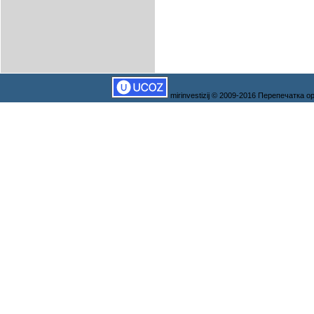
mirinvestizij © 2009-2016 Перепечатка