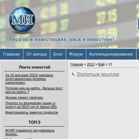
Главная
От автора
Блог
Форум
Коллекционирование
Главная
»
2012
»
Май
»
12
Лента новостей
Золотые мысли
За 10 месяцев 2022г мировые
золотовалютные резервы
сократились
Потолок цен на нефть. Дальше рост
цен на нефть ?
Доллар теряет свой вес
Прогноз по фондовому рынку и
золоту на 2023 год от банка UBS
Криптовалюты заметно подросли
ТОП-5
ФСФР планирует регулировать
форекс.