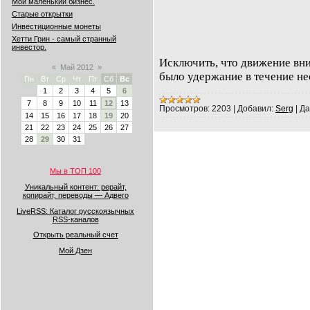
Мой маленький бизнес.
Старые открытки
Инвестиционные монеты
Хетти Грин - самый странный
инвестор.
Исключить, что движение вни
«
Май 2012
»
было удержание в течение н
Пн
Вт
Ср
Чт
Пт
Сб
Вс
1
2
3
4
5
6
7
8
9
10
11
12
13
Просмотров:
2203
|
Добавил:
Serg
|
Да
14
15
16
17
18
19
20
21
22
23
24
25
26
27
28
29
30
31
Мы в ТОП 100
Уникальный контент: рерайт,
копирайт, переводы — Адвего
LiveRSS: Каталог русскоязычных
RSS-каналов
Открыть реальный счет
Мой Дзен