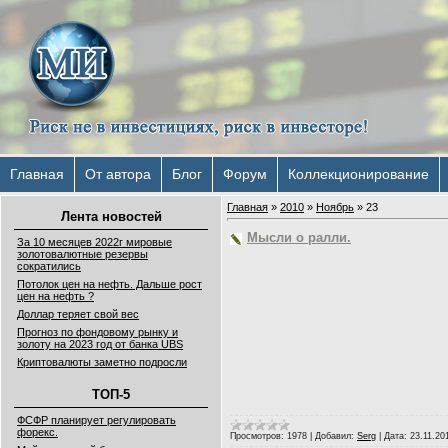
Главная
От автора
Блог
Форум
Коллекционирование
Главная
»
2010
»
Ноябрь
»
23
Лента новостей
Мысли о ралли.
За 10 месяцев 2022г мировые
золотовалютные резервы
сократились
Потолок цен на нефть. Дальше рост
цен на нефть ?
Доллар теряет свой вес
Прогноз по фондовому рынку и
золоту на 2023 год от банка UBS
Криптовалюты заметно подросли
ТОП-5
ФСФР планирует регулировать
форекс.
Просмотров:
1978
|
Добавил:
Serg
|
Дата:
23.11.20