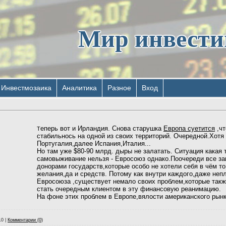
Мир инвест
Инвестмозаика
Аналитика
Разное
Вход
еперь вот и Ирландия. Cнова старушка
Европа суетится
,чт
Т
стабильнось на одной из своих территорий. Очередной.Хотя 
Португалия,далее Испания,Италия...
Но там уже $80-90 млрд. дыры не залатать. Ситуация какая т
самовыживание нельзя - Евросоюз однако.Поочереди все з
донорами государств,которые особо не хотели себя в чём то
желания,да и средств. Потому как внутри каждого,даже неп
Евросоюза ,существует немало своих проблем,которые так
стать очередным клиентом в эту финансовую реанимацию.
На фоне этих проблем в Европе,вялости американского рын
10
|
Комментарии (0)