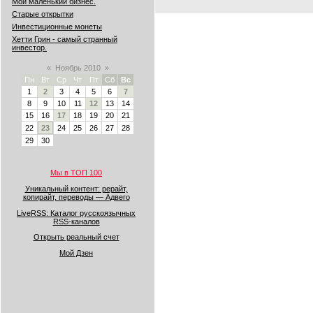
Мой маленький бизнес.
Старые открытки
Инвестиционные монеты
Хетти Грин - самый странный
инвестор.
«
Ноябрь 2010
»
Пн
Вт
Ср
Чт
Пт
Сб
Вс
1
2
3
4
5
6
7
8
9
10
11
12
13
14
15
16
17
18
19
20
21
22
23
24
25
26
27
28
29
30
Мы в ТОП 100
Уникальный контент: рерайт,
копирайт, переводы — Адвего
LiveRSS: Каталог русскоязычных
RSS-каналов
Открыть реальный счет
Мой Дзен