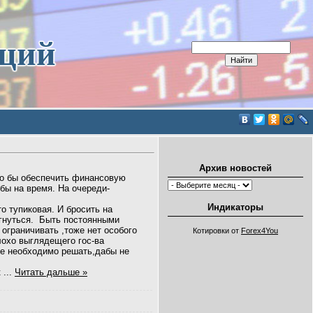
иций
Архив новостей
о бы обеспечить финансовую
бы на время. На очереди-
Индикаторы
о тупиковая. И бросить на
агнуться. Быть постоянными
 ограничивать ,тоже нет особого
Котировки от
Forex4You
лохо выглядещего гос-ва
же необходимо решать,дабы не
к
...
Читать дальше »